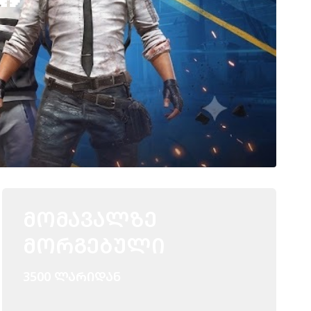
ᲛᲝᲛᲐᲕᲐᲚᲖᲔ
ᲛᲝᲠᲒᲔᲑᲣᲚᲘ
3500 ᲚᲐᲠᲘᲓᲐᲜ