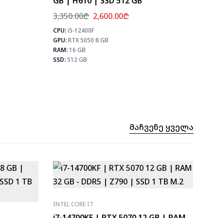
GB | H610 | SSD 512 GB
3,350.00
₾
2,600.00
₾
CPU:
i5-12400F
⚡ MAX FPS
⚡ MAX 
GPU:
RTX 5050 8 GB
CS2
270
CS2
PUBG
164
PUB
RAM:
16 GB
Fortnite
194
Fortn
SSD:
512 GB
Მაჩვენე Ყველა
INTEL CORE I7
i7-14700KF | RTX 5070 12 GB | RAM