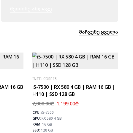
Შეიძინე Ახლავე
Მაჩვენე Ყველა
INTEL CORE I5
 RAM 16 GB
i5-7500 | RX 580 4 GB | RAM 16 GB |
H110 | SSD 128 GB
2,000.00
₾
1,199.00
₾
CPU:
i5-7500
⚡ MAX FPS
⚡ MAX 
GPU:
RX 580 4 GB
CS2
133
CS2
PUBG
78
RAM:
16 GB
PUB
Fortnite
92
SSD:
128 GB
Fortn