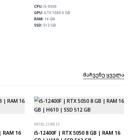
CPU:
i5-9500
⚡ MAX 
⚡ MAX FPS
GPU:
GTX 1060 6 GB
CS2
CS2
107
PUB
RAM:
16 GB
PUBG
64
Fortn
SSD:
512 GB
Fortnite
76
Მაჩვენე Ყველა
INTEL CORE I5
 | RAM 16
i5-12400F | RTX 5050 8 GB | RAM 16