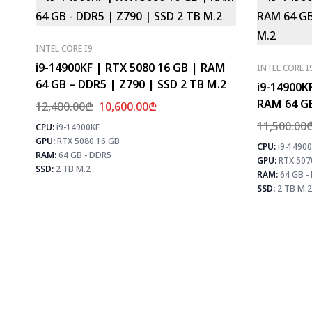
INTEL CORE I9
i9-14900KF | RTX 5080 16 GB | RAM
INTEL CORE I
64 GB – DDR5 | Z790 | SSD 2 TB M.2
i9-14900KF
RAM 64 GB
12,400.00
₾
10,600.00
₾
M.2
11,500.00
CPU:
i9-14900KF
⚡ MAX FPS
GPU:
RTX 5080 16 GB
CS2
504
CPU:
i9-1490
PUBG
307
RAM:
64 GB - DDR5
GPU:
RTX 507
Fortnite
361
SSD:
2 TB M.2
RAM:
64 GB -
SSD:
2 TB M.2