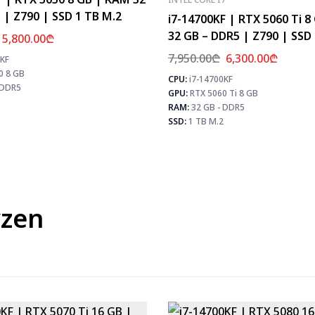
 | Z790 | SSD 1 TB M.2
i7-14700KF | RTX 5060 Ti 
32 GB – DDR5 | Z790 | SSD
5,800.00
₾
7,950.00
₾
6,300.00
₾
0KF
⚡ MAX FPS
0 8 GB
CS2
347
CPU:
i7-14700KF
PUBG
187
 DDR5
GPU:
RTX 5060 Ti 8 GB
Fortnite
220
RAM:
32 GB - DDR5
SSD:
1 TB M.2
zen