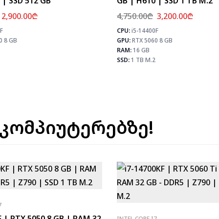
 | SSD 512 GB
GB | H610 | SSD 1 TB M.2
2,900.00
₾
4,750.00
₾
3,200.00
₾
F
CPU:
i5-14400F
⚡ MAX FPS
0 8 GB
GPU:
RTX 5060 8 GB
CS2
245
PUBG
152
RAM:
16 GB
Fortnite
179
SSD:
1 TB M.2
 კომპიუტერებზე!
7
F | RTX 5050 8 GB | RAM 32
INTEL CORE I7