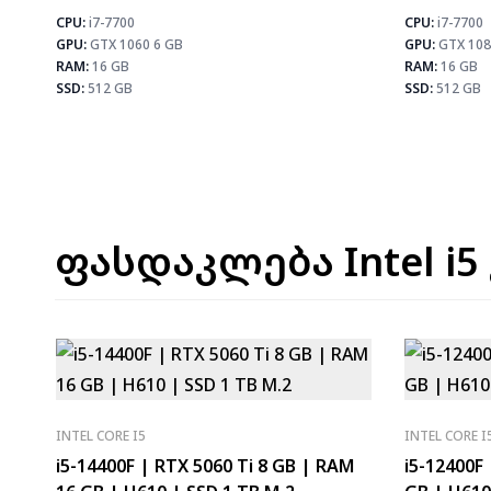
CPU:
i7-7700
CPU:
i7-7700
⚡ MAX FPS
GPU:
GTX 1060 6 GB
GPU:
GTX 108
CS2
133
PUBG
78
RAM:
16 GB
RAM:
16 GB
Fortnite
92
SSD:
512 GB
SSD:
512 GB
ფასდაკლება Intel i5
INTEL CORE I5
INTEL CORE I
i5-14400F | RTX 5060 Ti 8 GB | RAM
i5-12400F