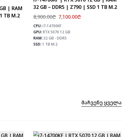
32 GB – DDR5 | Z790 | SSD 1 TB M.2
8 GB | RAM
 1 TB M.2
8,900.00
₾
7,100.00
₾
CPU:
i7-14700KF
⚡ MAX 
GPU:
RTX 5070 12 GB
CS2
⚡ MAX FPS
PUB
RAM:
32 GB - DDR5
CS2
407
Fortn
SSD:
1 TB M.2
PUBG
235
Fortnite
277
Მაჩვენე Ყველა