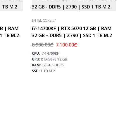
INTEL CORE I7
GB | RAM
i7-14700KF | RTX 5070 12 GB | RAM
 1 TB M.2
32 GB – DDR5 | Z790 | SSD 1 TB M.2
8,900.00
₾
7,100.00
₾
CPU:
i7-14700KF
⚡ MAX FPS
⚡ MAX 
GPU:
RTX 5070 12 GB
CS2
460
CS2
PUBG
283
PUB
RAM:
32 GB - DDR5
Fortnite
334
Fortn
SSD:
1 TB M.2