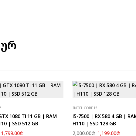
ტურ
7
INTEL CORE I5
 GTX 1080 Ti 11 GB | RAM
i5-7500 | RX 580 4 GB | RA
110 | SSD 512 GB
H110 | SSD 128 GB
1,799.00
₾
2,000.00
₾
1,199.00
₾