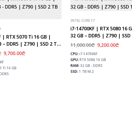
INTEL CORE I7
i7-14700KF | RTX 5080 16 
9
32 GB – DDR5 | Z790 | SSD
 | RTX 5070 Ti 16 GB |
 – DDR5 | Z790 | SSD 2 TB
11,000.00
₾
9,200.00
₾
₾
9,700.00
₾
CPU:
i7-14700KF
GPU:
RTX 5080 16 GB
0KF
⚡ MAX FPS
RAM:
32 GB - DDR5
0 Ti 16 GB
CS2
489
SSD:
1 TB M.2
PUBG
292
 DDR5
Fortnite
345