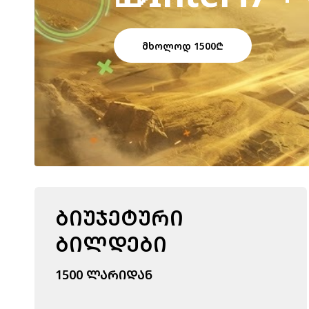
ᲛᲮᲝᲚᲝᲓ 1500₾
ᲑᲘᲣᲯᲔᲢᲣᲠᲘ
ᲑᲘᲚᲓᲔᲑᲘ
1500 ᲚᲐᲠᲘᲓᲐᲜ