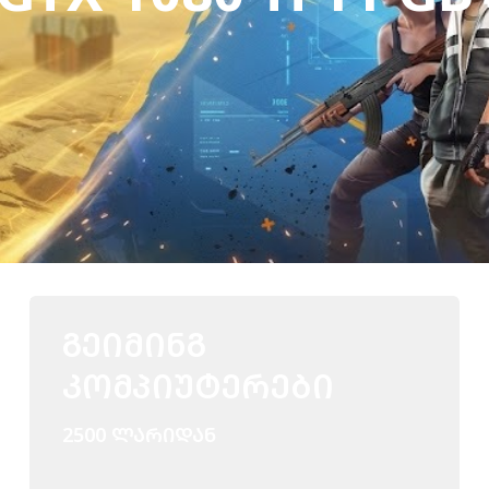
ᲒᲔᲘᲛᲘᲜᲒ
ᲙᲝᲛᲞᲘᲣᲢᲔᲠᲔᲑᲘ
2500 ᲚᲐᲠᲘᲓᲐᲜ