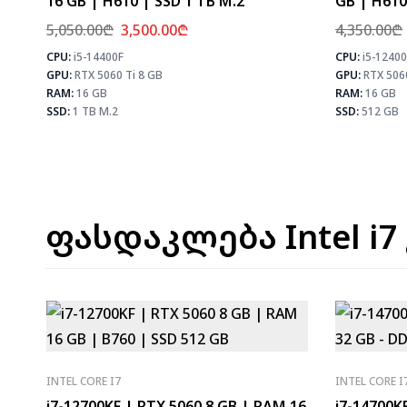
16 GB | H610 | SSD 1 TB M.2
GB | H610
5,050.00
₾
3,500.00
₾
4,350.00
₾
CPU:
i5-14400F
CPU:
i5-12400
⚡ MAX FPS
GPU:
RTX 5060 Ti 8 GB
GPU:
RTX 506
CS2
278
PUBG
171
RAM:
16 GB
RAM:
16 GB
Fortnite
202
SSD:
1 TB M.2
SSD:
512 GB
ფასდაკლება Intel i7
INTEL CORE I7
INTEL CORE I
i7-12700KF | RTX 5060 8 GB | RAM 16
i7-14700K