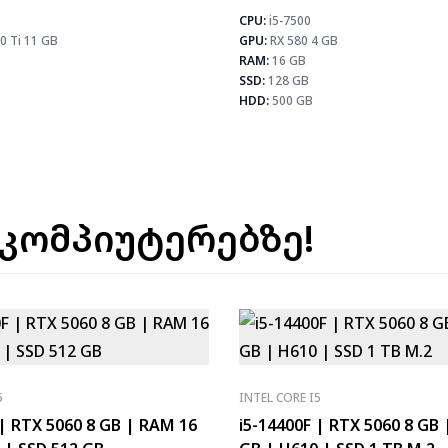
CPU:
i5-7500
⚡ MAX FPS
0 Ti 11 GB
GPU:
RX 580 4 GB
CS2
156
PUBG
101
RAM:
16 GB
Fortnite
119
SSD:
128 GB
HDD:
500 GB
 კომპიუტერებზე!
5
INTEL CORE I5
 | RTX 5060 8 GB | RAM 16
i5-14400F | RTX 5060 8 GB