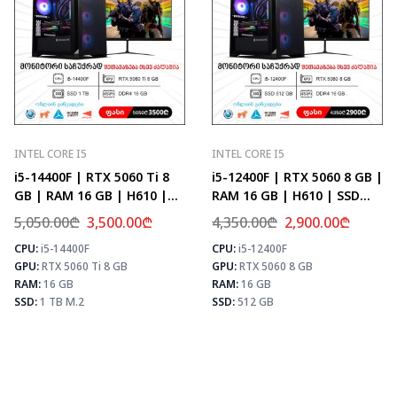
INTEL CORE I5
INTEL CORE I5
i5-14400F | RTX 5060 Ti 8
i5-12400F | RTX 5060 8 GB |
GB | RAM 16 GB | H610 |
RAM 16 GB | H610 | SSD
SSD 1 TB M.2
512 GB
5,050.00
₾
3,500.00
₾
4,350.00
₾
2,900.00
₾
CPU:
i5-14400F
CPU:
i5-12400F
⚡ MAX FPS
⚡ MAX FPS
⚡
GPU:
RTX 5060 Ti 8 GB
GPU:
RTX 5060 8 GB
CS2
226
CS2
278
PUBG
133
PUBG
171
RAM:
16 GB
RAM:
16 GB
Fortnite
157
Fortnite
202
SSD:
1 TB M.2
SSD:
512 GB