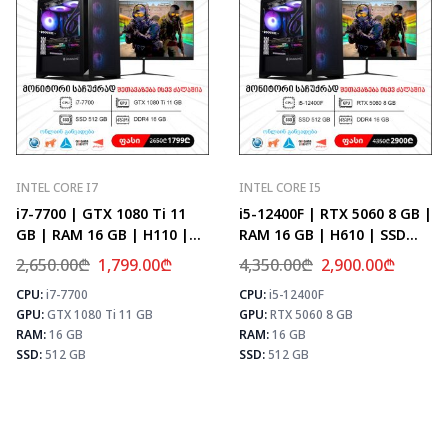
INTEL CORE I7
INTEL CORE I5
i7-7700 | GTX 1080 Ti 11
i5-12400F | RTX 5060 8 GB |
GB | RAM 16 GB | H110 |
RAM 16 GB | H610 | SSD
SSD 512 GB
512 GB
2,650.00
₾
1,799.00
₾
4,350.00
₾
2,900.00
₾
CPU:
i7-7700
CPU:
i5-12400F
⚡ MAX FPS
⚡
⚡ MAX FPS
GPU:
GTX 1080 Ti 11 GB
GPU:
RTX 5060 8 GB
CS2
156
CS2
107
PUBG
101
RAM:
16 GB
RAM:
16 GB
PUBG
64
Fortnite
119
SSD:
512 GB
SSD:
512 GB
Fortnite
76