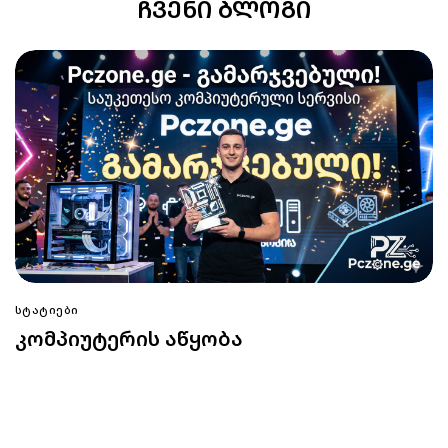
ᲩᲕᲔᲜᲘ ᲑᲚᲝᲒᲘ
ᲡᲢᲐᲢᲘᲔᲑᲘ
კომპიუტერის აწყობა