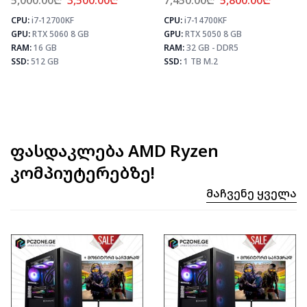
5,000.00
₾
3,500.00
₾
7,450.00
₾
5,800.00
₾
CPU:
i7-12700KF
CPU:
i7-14700KF
⚡ MAX FPS
⚡ MAX FPS
⚡
GPU:
RTX 5060 8 GB
GPU:
RTX 5050 8 GB
CS2
435
CS2
331
PUBG
259
PUBG
193
RAM:
16 GB
RAM:
32 GB - DDR5
Fortnite
306
Fortnite
228
SSD:
512 GB
SSD:
1 TB M.2
ფასდაკლება AMD Ryzen
კომპიუტერებზე!
Მაჩვენე Ყველა