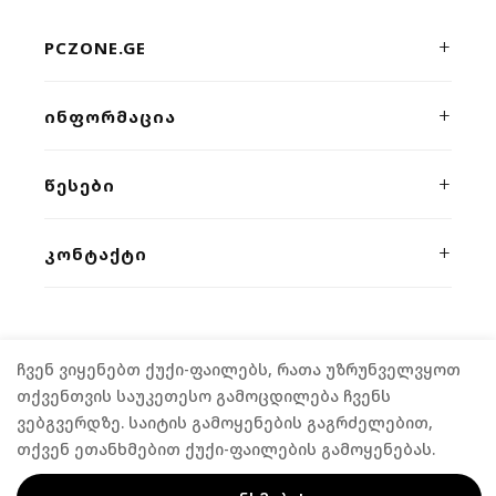
PCZONE.GE
პრემიუმ კლასის კომპიუტერული ტექნიკისა და გეიმინგ
ᲘᲜᲤᲝᲠᲛᲐᲪᲘᲐ
მოწყობილობების ონლაინ მაღაზია. ხარისხი, სისწრაფე
და პროფესიონალური მხარდაჭერა ერთ სივრცეში.
ჩვენს შესახებ
ᲬᲔᲡᲔᲑᲘ
კონტაქტი
კონფიდენციალურობა
ᲙᲝᲜᲢᲐᲥᲢᲘ
მიწოდება
წესები და პირობები
გარანტია
ვეფხისტყაოსნის 54/2
,
თბილისი
განვადება
(+995) 555 04 58 58
FPS კალკულატორი
როგორ შევიძინოთ
ჩვენ ვიყენებთ ქუქი-ფაილებს, რათა უზრუნველვყოთ
contact@pczone.ge
©
2026
PCZONE.GE. ALL RIGHTS RESERVED.
თქვენთვის საუკეთესო გამოცდილება ჩვენს
ვებგვერდზე. საიტის გამოყენების გაგრძელებით,
თქვენ ეთანხმებით ქუქი-ფაილების გამოყენებას.