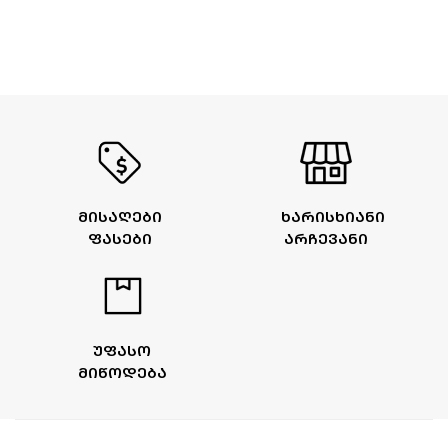
ᲛᲘᲡᲐᲦᲔᲑᲘ
ᲮᲐᲠᲘᲡᲮᲘᲐᲜᲘ
ᲤᲐᲡᲔᲑᲘ
ᲐᲠᲩᲔᲕᲐᲜᲘ
ᲣᲤᲐᲡᲝ
ᲛᲘᲬᲝᲓᲔᲑᲐ