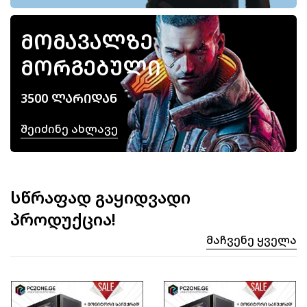
ᲛᲝᲛᲐᲕᲐᲚᲖᲔ
ᲛᲝᲠᲒᲔᲑᲣᲚᲘ
3500 ᲚᲐᲠᲘᲓᲐᲜ
Შეიძინე Ახლავე
სწრაფად გაყიდვადი
პროდუქცია!
Მაჩვენე Ყველა