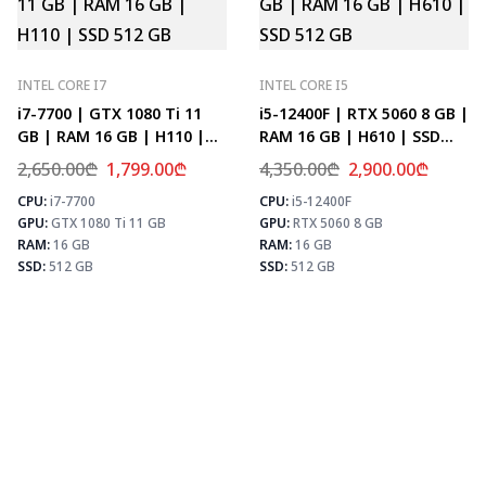
INTEL CORE I7
INTEL CORE I5
i7-7700 | GTX 1080 Ti 11
i5-12400F | RTX 5060 8 GB |
GB | RAM 16 GB | H110 |
RAM 16 GB | H610 | SSD
SSD 512 GB
512 GB
2,650.00
₾
1,799.00
₾
4,350.00
₾
2,900.00
₾
CPU:
i7-7700
CPU:
i5-12400F
⚡ MAX FPS
⚡
GPU:
GTX 1080 Ti 11 GB
GPU:
RTX 5060 8 GB
CS2
156
PUBG
101
RAM:
16 GB
RAM:
16 GB
Fortnite
119
SSD:
512 GB
SSD:
512 GB