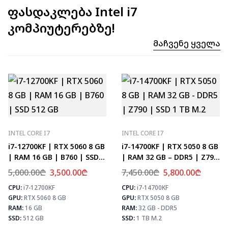
ფასდაკლება Intel i7
კომპიუტერებზე!
Მაჩვენე Ყველა
INTEL CORE I7
INTEL CORE I7
i7-12700KF | RTX 5060 8 GB
i7-14700KF | RTX 5050 8 GB
| RAM 16 GB | B760 | SSD
| RAM 32 GB – DDR5 | Z790
512 GB
| SSD 1 TB M.2
5,000.00
₾
3,500.00
₾
7,450.00
₾
5,800.00
₾
CPU:
i7-12700KF
CPU:
i7-14700KF
⚡ MAX FPS
⚡
GPU:
RTX 5060 8 GB
GPU:
RTX 5050 8 GB
CS2
331
PUBG
193
RAM:
16 GB
RAM:
32 GB - DDR5
Fortnite
228
SSD:
512 GB
SSD:
1 TB M.2