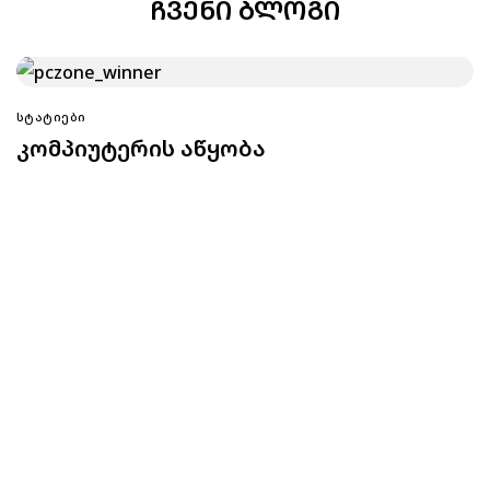
ᲩᲕᲔᲜᲘ ᲑᲚᲝᲒᲘ
ᲡᲢᲐᲢᲘᲔᲑᲘ
კომპიუტერის აწყობა