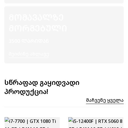
ᲛᲝᲛᲐᲕᲐᲚᲖᲔ
ᲛᲝᲠᲒᲔᲑᲣᲚᲘ
3500 ᲚᲐᲠᲘᲓᲐᲜ
Შეიძინე Ახლავე
სწრაფად გაყიდვადი
პროდუქცია!
Მაჩვენე Ყველა