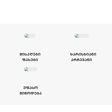
ᲛᲘᲡᲐᲦᲔᲑᲘ
ᲮᲐᲠᲘᲡᲮᲘᲐᲜᲘ
ᲤᲐᲡᲔᲑᲘ
ᲐᲠᲩᲔᲕᲐᲜᲘ
ᲣᲤᲐᲡᲝ
ᲛᲘᲬᲝᲓᲔᲑᲐ