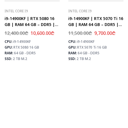
INTEL CORE I9
INTEL CORE I9
i9-14900KF | RTX 5080 16
i9-14900KF | RTX 5070 Ti 16
GB | RAM 64 GB – DDR5 |
GB | RAM 64 GB – DDR5 |
Z790 | SSD 2 TB M.2
Z790 | SSD 2 TB M.2
12,400.00
₾
10,600.00
₾
11,500.00
₾
9,700.00
₾
CPU:
i9-14900KF
CPU:
i9-14900KF
⚡ MAX FPS
⚡
GPU:
RTX 5080 16 GB
GPU:
RTX 5070 Ti 16 GB
CS2
504
PUBG
307
RAM:
64 GB - DDR5
RAM:
64 GB - DDR5
Fortnite
361
SSD:
2 TB M.2
SSD:
2 TB M.2