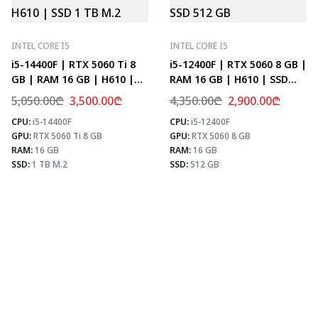
INTEL CORE I5
INTEL CORE I5
i5-14400F | RTX 5060 Ti 8
i5-12400F | RTX 5060 8 GB |
GB | RAM 16 GB | H610 |
RAM 16 GB | H610 | SSD
SSD 1 TB M.2
512 GB
5,050.00
₾
3,500.00
₾
4,350.00
₾
2,900.00
₾
CPU:
i5-14400F
CPU:
i5-12400F
⚡ MAX FPS
⚡
GPU:
RTX 5060 Ti 8 GB
GPU:
RTX 5060 8 GB
CS2
278
PUBG
171
RAM:
16 GB
RAM:
16 GB
Fortnite
202
SSD:
1 TB M.2
SSD:
512 GB