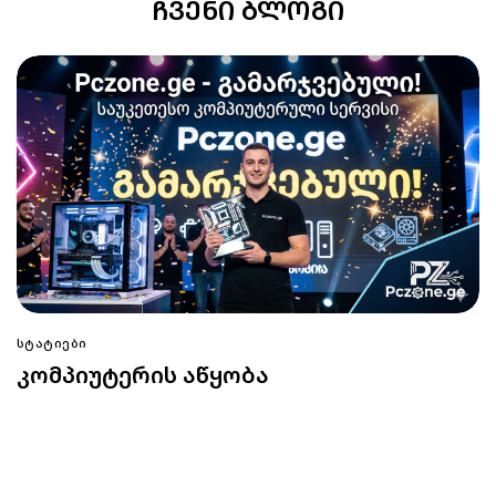
ᲩᲕᲔᲜᲘ ᲑᲚᲝᲒᲘ
ᲡᲢᲐᲢᲘᲔᲑᲘ
კომპიუტერის აწყობა