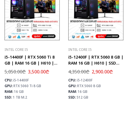
INTEL CORE I5
INTEL CORE I5
i5-14400F | RTX 5060 Ti 8
i5-12400F | RTX 5060 8 GB |
GB | RAM 16 GB | H610 |
RAM 16 GB | H610 | SSD
SSD 1 TB M.2
512 GB
5,050.00
₾
3,500.00
₾
4,350.00
₾
2,900.00
₾
CPU:
i5-14400F
CPU:
i5-12400F
⚡ MAX FPS
⚡ MAX FPS
⚡
GPU:
RTX 5060 Ti 8 GB
GPU:
RTX 5060 8 GB
CS2
226
CS2
278
PUBG
133
PUBG
171
RAM:
16 GB
RAM:
16 GB
Fortnite
157
Fortnite
202
SSD:
1 TB M.2
SSD:
512 GB