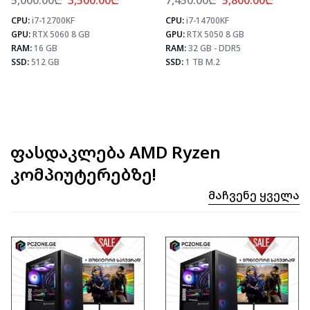
5,000.00
₾
3,500.00
₾
7,450.00
₾
5,800.00
₾
CPU:
i7-12700KF
CPU:
i7-14700KF
⚡ MAX FPS
⚡ MAX FPS
⚡
GPU:
RTX 5060 8 GB
GPU:
RTX 5050 8 GB
CS2
435
CS2
331
PUBG
259
PUBG
193
RAM:
16 GB
RAM:
32 GB - DDR5
Fortnite
306
Fortnite
228
SSD:
512 GB
SSD:
1 TB M.2
ფასდაკლება AMD Ryzen
კომპიუტერებზე!
Მაჩვენე Ყველა