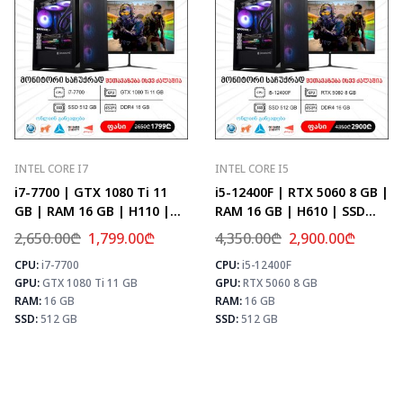
INTEL CORE I7
INTEL CORE I5
i7-7700 | GTX 1080 Ti 11
i5-12400F | RTX 5060 8 GB |
GB | RAM 16 GB | H110 |
RAM 16 GB | H610 | SSD
SSD 512 GB
512 GB
2,650.00
₾
1,799.00
₾
4,350.00
₾
2,900.00
₾
CPU:
i7-7700
CPU:
i5-12400F
⚡ MAX FPS
⚡
⚡ MAX FPS
GPU:
GTX 1080 Ti 11 GB
GPU:
RTX 5060 8 GB
CS2
156
CS2
107
PUBG
101
RAM:
16 GB
RAM:
16 GB
PUBG
64
Fortnite
119
SSD:
512 GB
SSD:
512 GB
Fortnite
76