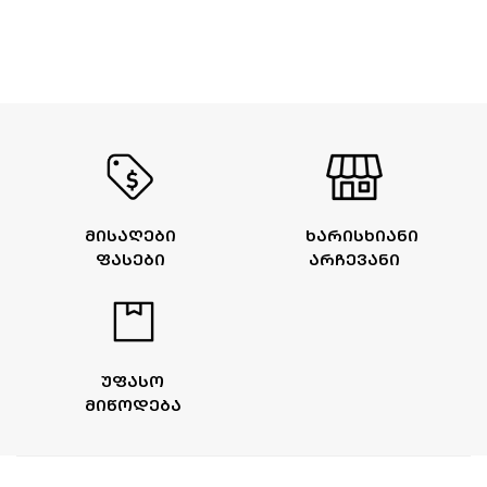
ᲛᲘᲡᲐᲦᲔᲑᲘ
ᲮᲐᲠᲘᲡᲮᲘᲐᲜᲘ
ᲤᲐᲡᲔᲑᲘ
ᲐᲠᲩᲔᲕᲐᲜᲘ
ᲣᲤᲐᲡᲝ
ᲛᲘᲬᲝᲓᲔᲑᲐ