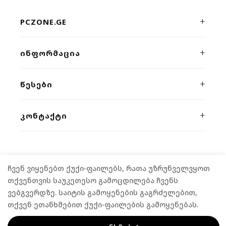
PCZONE.GE
პრემიუმ კლასის კომპიუტერული ტექნიკისა და გეიმინგ
ᲘᲜᲤᲝᲠᲛᲐᲪᲘᲐ
მოწყობილობების ონლაინ მაღაზია. ხარისხი, სისწრაფე
და პროფესიონალური მხარდაჭერა ერთ სივრცეში.
ჩვენს შესახებ
ᲬᲔᲡᲔᲑᲘ
კონტაქტი
კონფიდენციალურობა
ᲙᲝᲜᲢᲐᲥᲢᲘ
მიწოდება
წესები და პირობები
გარანტია
ვეფხისტყაოსნის 54/2
,
თბილისი
განვადება
(+995) 555 04 58 58
FPS კალკულატორი
როგორ შევიძინოთ
ჩვენ ვიყენებთ ქუქი-ფაილებს, რათა უზრუნველვყოთ
contact@pczone.ge
©
2026
PCZONE.GE. ALL RIGHTS RESERVED.
თქვენთვის საუკეთესო გამოცდილება ჩვენს
ვებგვერდზე. საიტის გამოყენების გაგრძელებით,
თქვენ ეთანხმებით ქუქი-ფაილების გამოყენებას.