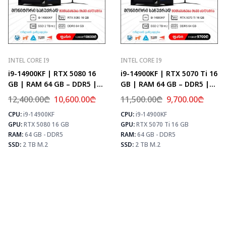
INTEL CORE I9
INTEL CORE I9
i9-14900KF | RTX 5080 16
i9-14900KF | RTX 5070 Ti 16
GB | RAM 64 GB – DDR5 |
GB | RAM 64 GB – DDR5 |
Z790 | SSD 2 TB M.2
Z790 | SSD 2 TB M.2
12,400.00
₾
10,600.00
₾
11,500.00
₾
9,700.00
₾
CPU:
i9-14900KF
CPU:
i9-14900KF
⚡ MAX FPS
⚡ MAX FPS
⚡
GPU:
RTX 5080 16 GB
GPU:
RTX 5070 Ti 16 GB
CS2
435
CS2
504
PUBG
259
PUBG
307
RAM:
64 GB - DDR5
RAM:
64 GB - DDR5
Fortnite
306
Fortnite
361
SSD:
2 TB M.2
SSD:
2 TB M.2