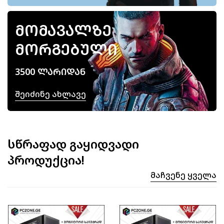
ᲛᲝᲛᲐᲕᲐᲚᲖᲔ
ᲛᲝᲠᲒᲔᲑᲣᲚᲘ
3500 ᲚᲐᲠᲘᲓᲐᲜ
Შეიძინე Ახლავე
სწრაფად გაყიდვადი
პროდუქცია!
Მაჩვენე Ყველა