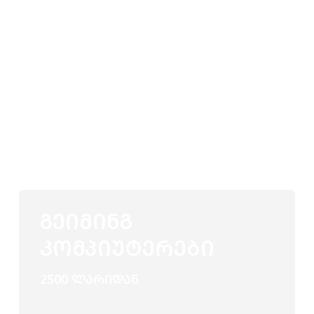
ᲒᲔᲘᲛᲘᲜᲒ
ᲙᲝᲛᲞᲘᲣᲢᲔᲠᲔᲑᲘ
2500 ᲚᲐᲠᲘᲓᲐᲜ