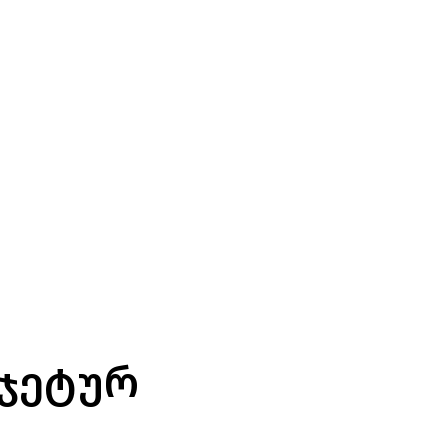
უჯეტურ