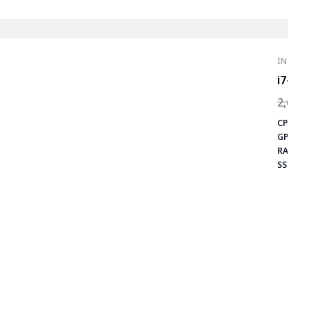
INTEL C
i7-770
2,650.
CPU:
i7-
⚡ MAX 
GPU:
GTX
CS2
PUB
RAM:
16
Fortn
SSD:
512