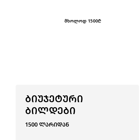
ᲛᲮᲝᲚᲝᲓ 1500₾
ᲑᲘᲣᲯᲔᲢᲣᲠᲘ
ᲑᲘᲚᲓᲔᲑᲘ
1500 ᲚᲐᲠᲘᲓᲐᲜ