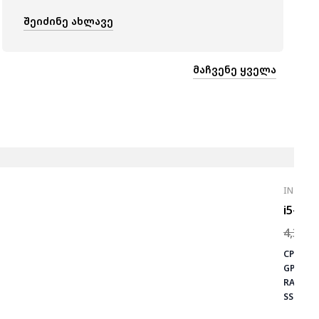
ᲨᲔᲘᲫᲘᲜᲔ ᲐᲮᲚᲐᲕᲔ
ᲛᲐᲩᲕᲔᲜᲔ ᲧᲕᲔᲚᲐ
INTEL C
i5-124
4,350.
CPU:
i5-
⚡ MAX 
GPU:
RT
CS2
PUB
RAM:
16
Fortn
SSD:
512