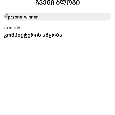
ᲩᲕᲔᲜᲘ ᲑᲚᲝᲒᲘ
ᲡᲢᲐᲢᲘᲔᲑᲘ
კომპიუტერის აწყობა