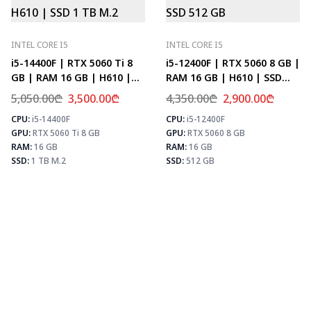
INTEL CORE I5
INTEL CORE I5
i5-14400F | RTX 5060 Ti 8
i5-12400F | RTX 5060 8 GB |
GB | RAM 16 GB | H610 |
RAM 16 GB | H610 | SSD
SSD 1 TB M.2
512 GB
5,050.00
₾
3,500.00
₾
4,350.00
₾
2,900.00
₾
CPU:
i5-14400F
CPU:
i5-12400F
⚡ MAX FPS
⚡
GPU:
RTX 5060 Ti 8 GB
GPU:
RTX 5060 8 GB
CS2
278
PUBG
171
RAM:
16 GB
RAM:
16 GB
Fortnite
202
SSD:
1 TB M.2
SSD:
512 GB