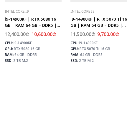
INTEL CORE I9
INTEL CORE I9
i9-14900KF | RTX 5080 16
i9-14900KF | RTX 5070 Ti 16
GB | RAM 64 GB – DDR5 |
GB | RAM 64 GB – DDR5 |
Z790 | SSD 2 TB M.2
Z790 | SSD 2 TB M.2
12,400.00
₾
10,600.00
₾
11,500.00
₾
9,700.00
₾
CPU:
i9-14900KF
CPU:
i9-14900KF
⚡ MAX FPS
⚡
GPU:
RTX 5080 16 GB
GPU:
RTX 5070 Ti 16 GB
CS2
504
PUBG
307
RAM:
64 GB - DDR5
RAM:
64 GB - DDR5
Fortnite
361
SSD:
2 TB M.2
SSD:
2 TB M.2