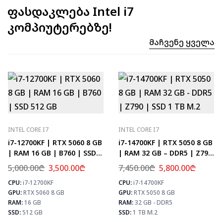
ფასდაკლება Intel i7
კომპიუტერებზე!
Მაჩვენე Ყველა
INTEL CORE I7
INTEL CORE I7
i7-12700KF | RTX 5060 8 GB
i7-14700KF | RTX 5050 8 GB
| RAM 16 GB | B760 | SSD
| RAM 32 GB – DDR5 | Z790
512 GB
| SSD 1 TB M.2
5,000.00
₾
3,500.00
₾
7,450.00
₾
5,800.00
₾
CPU:
i7-12700KF
CPU:
i7-14700KF
⚡ MAX FPS
⚡
GPU:
RTX 5060 8 GB
GPU:
RTX 5050 8 GB
CS2
331
PUBG
193
RAM:
16 GB
RAM:
32 GB - DDR5
Fortnite
228
SSD:
512 GB
SSD:
1 TB M.2