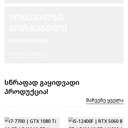
ᲛᲝᲛᲐᲕᲐᲚᲖᲔ
ᲛᲝᲠᲒᲔᲑᲣᲚᲘ
3500 ᲚᲐᲠᲘᲓᲐᲜ
Შეიძინე Ახლავე
სწრაფად გაყიდვადი
პროდუქცია!
Მაჩვენე Ყველა