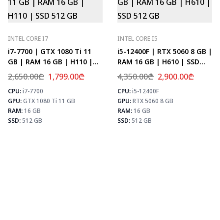
INTEL CORE I7
INTEL CORE I5
i7-7700 | GTX 1080 Ti 11
i5-12400F | RTX 5060 8 GB |
GB | RAM 16 GB | H110 |
RAM 16 GB | H610 | SSD
SSD 512 GB
512 GB
2,650.00
₾
1,799.00
₾
4,350.00
₾
2,900.00
₾
CPU:
i7-7700
CPU:
i5-12400F
⚡ MAX FPS
⚡
GPU:
GTX 1080 Ti 11 GB
GPU:
RTX 5060 8 GB
CS2
156
PUBG
101
RAM:
16 GB
RAM:
16 GB
Fortnite
119
SSD:
512 GB
SSD:
512 GB