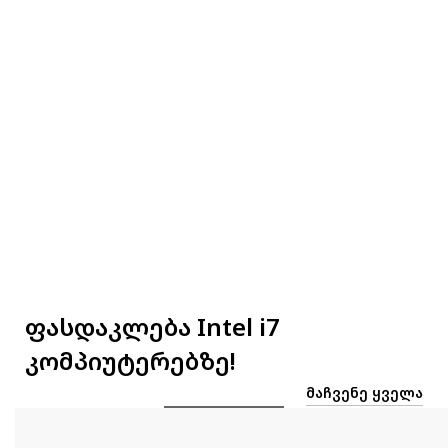
ფასდაკლება Intel i7
კომპიუტერებზე!
ᲛᲐᲩᲕᲔᲜᲔ ᲧᲕᲔᲚᲐ