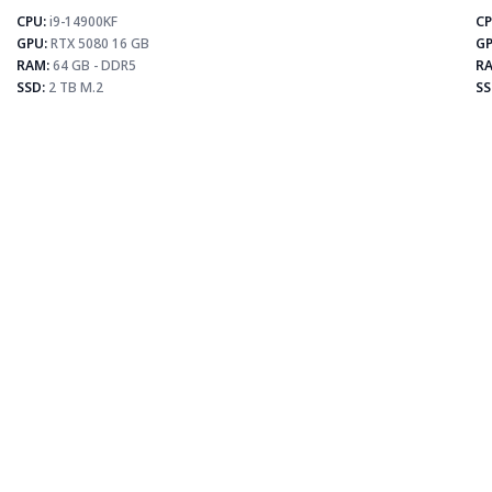
CPU:
i9-14900KF
CP
⚡
GPU:
RTX 5080 16 GB
GP
RAM:
64 GB - DDR5
RA
SSD:
2 TB M.2
SS