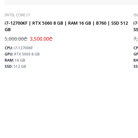
INTEL CORE I7
IN
i7-12700KF | RTX 5060 8 GB | RAM 16 GB | B760 | SSD 512
i7
GB
SS
5,000.00
₾
3,500.00
₾
7
CPU:
i7-12700KF
CP
⚡
GPU:
RTX 5060 8 GB
GP
RAM:
16 GB
RA
SSD:
512 GB
SS