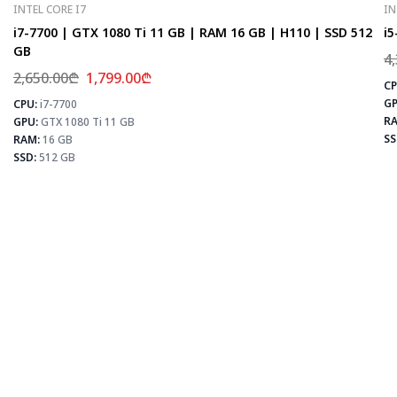
INTEL CORE I7
IN
i7-7700 | GTX 1080 Ti 11 GB | RAM 16 GB | H110 | SSD 512
i5
GB
4
2,650.00
₾
1,799.00
₾
CP
GP
CPU:
i7-7700
⚡
RA
GPU:
GTX 1080 Ti 11 GB
SS
RAM:
16 GB
SSD:
512 GB