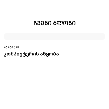
ᲩᲕᲔᲜᲘ ᲑᲚᲝᲒᲘ
ᲡᲢᲐᲢᲘᲔᲑᲘ
კომპიუტერის აწყობა