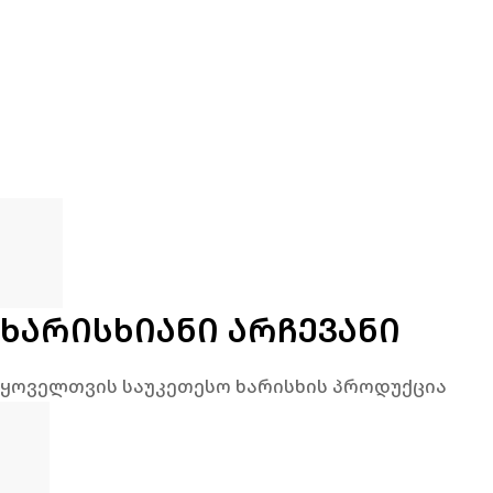
ᲮᲐᲠᲘᲡᲮᲘᲐᲜᲘ ᲐᲠᲩᲔᲕᲐᲜᲘ
ყოველთვის საუკეთესო ხარისხის პროდუქცია