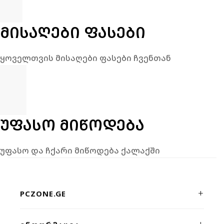
ᲛᲘᲡᲐᲦᲔᲑᲘ ᲤᲐᲡᲔᲑᲘ
ყოველთვის მისაღები ფასები ჩვენთან
ᲣᲤᲐᲡᲝ ᲛᲘᲬᲝᲓᲔᲑᲐ
უფასო და ჩქარი მიწოდება ქალაქში
PCZONE.GE
პრემიუმ კლასის კომპიუტერული ტექნიკისა და გეიმინგ