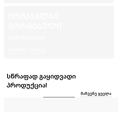
ᲛᲝᲛᲐᲕᲐᲚᲖᲔ
ᲛᲝᲠᲒᲔᲑᲣᲚᲘ
3500 ᲚᲐᲠᲘᲓᲐᲜ
Შეიძინე Ახლავე
სწრაფად გაყიდვადი
პროდუქცია!
ᲛᲐᲩᲕᲔᲜᲔ ᲧᲕᲔᲚᲐ