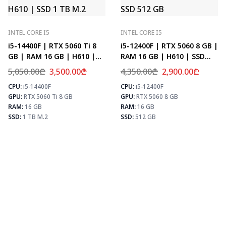
INTEL CORE I5
INTEL CORE I5
i5-14400F | RTX 5060 Ti 8
i5-12400F | RTX 5060 8 GB |
GB | RAM 16 GB | H610 |
RAM 16 GB | H610 | SSD
SSD 1 TB M.2
512 GB
5,050.00
₾
3,500.00
₾
4,350.00
₾
2,900.00
₾
CPU:
i5-14400F
CPU:
i5-12400F
⚡ MAX FPS
⚡
GPU:
RTX 5060 Ti 8 GB
GPU:
RTX 5060 8 GB
CS2
278
PUBG
171
RAM:
16 GB
RAM:
16 GB
Fortnite
202
SSD:
1 TB M.2
SSD:
512 GB