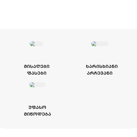
ᲛᲘᲡᲐᲦᲔᲑᲘ
ᲮᲐᲠᲘᲡᲮᲘᲐᲜᲘ
ᲤᲐᲡᲔᲑᲘ
ᲐᲠᲩᲔᲕᲐᲜᲘ
ᲣᲤᲐᲡᲝ
ᲛᲘᲬᲝᲓᲔᲑᲐ