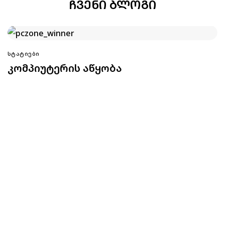
ᲩᲕᲔᲜᲘ ᲑᲚᲝᲒᲘ
ᲡᲢᲐᲢᲘᲔᲑᲘ
კომპიუტერის აწყობა