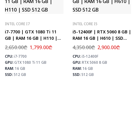
INTEL CORE I7
INTEL CORE I5
i7-7700 | GTX 1080 Ti 11
i5-12400F | RTX 5060 8 GB |
GB | RAM 16 GB | H110 |
RAM 16 GB | H610 | SSD
SSD 512 GB
512 GB
2,650.00
₾
1,799.00
₾
4,350.00
₾
2,900.00
₾
CPU:
i7-7700
CPU:
i5-12400F
⚡ MAX FPS
⚡
GPU:
GTX 1080 Ti 11 GB
GPU:
RTX 5060 8 GB
CS2
156
PUBG
101
RAM:
16 GB
RAM:
16 GB
Fortnite
119
SSD:
512 GB
SSD:
512 GB