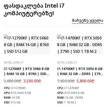
ფასდაკლება Intel i7
კომპიუტერებზე!
Მაჩვენე Ყველა
INTEL CORE I7
INTEL CORE I7
i7-12700KF | RTX 5060 8 GB
i7-14700KF | RTX 5050 8 GB
| RAM 16 GB | B760 | SSD
| RAM 32 GB – DDR5 | Z790
512 GB
| SSD 1 TB M.2
5,000.00
₾
3,500.00
₾
7,450.00
₾
5,800.00
₾
CPU:
i7-12700KF
CPU:
i7-14700KF
⚡ MAX FPS
⚡
GPU:
RTX 5060 8 GB
GPU:
RTX 5050 8 GB
CS2
331
PUBG
193
RAM:
16 GB
RAM:
32 GB - DDR5
Fortnite
228
SSD:
512 GB
SSD:
1 TB M.2