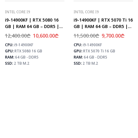
INTEL CORE I9
INTEL CORE I9
i9-14900KF | RTX 5080 16
i9-14900KF | RTX 5070 Ti 16
GB | RAM 64 GB – DDR5 |
GB | RAM 64 GB – DDR5 |
Z790 | SSD 2 TB M.2
Z790 | SSD 2 TB M.2
12,400.00
₾
10,600.00
₾
11,500.00
₾
9,700.00
₾
CPU:
i9-14900KF
CPU:
i9-14900KF
⚡ MAX FPS
⚡
GPU:
RTX 5080 16 GB
GPU:
RTX 5070 Ti 16 GB
CS2
504
PUBG
307
RAM:
64 GB - DDR5
RAM:
64 GB - DDR5
Fortnite
361
SSD:
2 TB M.2
SSD:
2 TB M.2