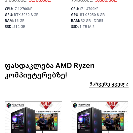
5,000.00
₾
3,500.00
₾
7,450.00
₾
5,800.00
₾
CPU:
i7-12700KF
CPU:
i7-14700KF
⚡ MAX FPS
⚡ MAX FPS
⚡
GPU:
RTX 5060 8 GB
GPU:
RTX 5050 8 GB
CS2
435
CS2
331
PUBG
259
PUBG
193
RAM:
16 GB
RAM:
32 GB - DDR5
Fortnite
306
Fortnite
228
SSD:
512 GB
SSD:
1 TB M.2
ფასდაკლება AMD Ryzen
კომპიუტერებზე!
Მაჩვენე Ყველა