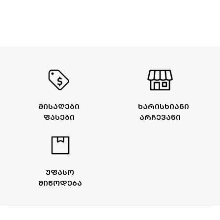
ᲛᲘᲡᲐᲦᲔᲑᲘ
ᲮᲐᲠᲘᲡᲮᲘᲐᲜᲘ
ᲤᲐᲡᲔᲑᲘ
ᲐᲠᲩᲔᲕᲐᲜᲘ
ᲣᲤᲐᲡᲝ
ᲛᲘᲬᲝᲓᲔᲑᲐ