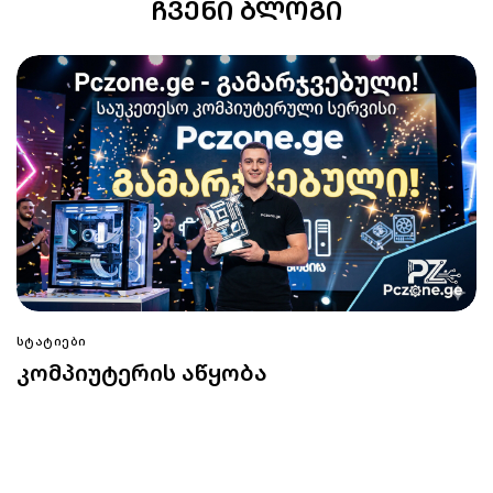
ᲩᲕᲔᲜᲘ ᲑᲚᲝᲒᲘ
ᲡᲢᲐᲢᲘᲔᲑᲘ
კომპიუტერის აწყობა