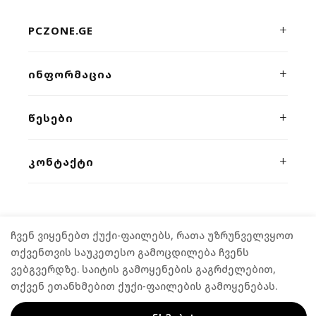
PCZONE.GE
პრემიუმ კლასის კომპიუტერული ტექნიკისა და გეიმინგ
ᲘᲜᲤᲝᲠᲛᲐᲪᲘᲐ
მოწყობილობების ონლაინ მაღაზია. ხარისხი, სისწრაფე
და პროფესიონალური მხარდაჭერა ერთ სივრცეში.
ჩვენს შესახებ
ᲬᲔᲡᲔᲑᲘ
კონტაქტი
კონფიდენციალურობა
ᲙᲝᲜᲢᲐᲥᲢᲘ
მიწოდება
წესები და პირობები
გარანტია
ვეფხისტყაოსნის 54/2
,
თბილისი
განვადება
(+995) 555 04 58 58
FPS კალკულატორი
როგორ შევიძინოთ
ჩვენ ვიყენებთ ქუქი-ფაილებს, რათა უზრუნველვყოთ
contact@pczone.ge
©
2026
PCZONE.GE. ALL RIGHTS RESERVED.
თქვენთვის საუკეთესო გამოცდილება ჩვენს
ვებგვერდზე. საიტის გამოყენების გაგრძელებით,
თქვენ ეთანხმებით ქუქი-ფაილების გამოყენებას.