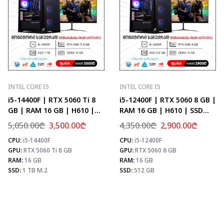
INTEL CORE I5
INTEL CORE I5
i5-14400F | RTX 5060 Ti 8
i5-12400F | RTX 5060 8 GB |
GB | RAM 16 GB | H610 |
RAM 16 GB | H610 | SSD
SSD 1 TB M.2
512 GB
5,050.00
₾
3,500.00
₾
4,350.00
₾
2,900.00
₾
CPU:
i5-14400F
CPU:
i5-12400F
⚡ MAX FPS
⚡ MAX FPS
⚡
GPU:
RTX 5060 Ti 8 GB
GPU:
RTX 5060 8 GB
CS2
226
CS2
278
PUBG
133
PUBG
171
RAM:
16 GB
RAM:
16 GB
Fortnite
157
Fortnite
202
SSD:
1 TB M.2
SSD:
512 GB