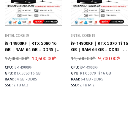
INTEL CORE I9
INTEL CORE I9
i9-14900KF | RTX 5080 16
i9-14900KF | RTX 5070 Ti 16
GB | RAM 64 GB – DDR5 |
GB | RAM 64 GB – DDR5 |
Z790 | SSD 2 TB M.2
Z790 | SSD 2 TB M.2
12,400.00
₾
10,600.00
₾
11,500.00
₾
9,700.00
₾
CPU:
i9-14900KF
CPU:
i9-14900KF
⚡ MAX FPS
⚡ MAX FPS
⚡
GPU:
RTX 5080 16 GB
GPU:
RTX 5070 Ti 16 GB
CS2
435
CS2
504
PUBG
259
PUBG
307
RAM:
64 GB - DDR5
RAM:
64 GB - DDR5
Fortnite
306
Fortnite
361
SSD:
2 TB M.2
SSD:
2 TB M.2