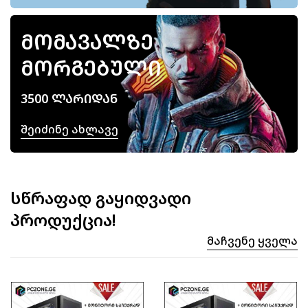
ᲛᲝᲛᲐᲕᲐᲚᲖᲔ
ᲛᲝᲠᲒᲔᲑᲣᲚᲘ
3500 ᲚᲐᲠᲘᲓᲐᲜ
Შეიძინე Ახლავე
სწრაფად გაყიდვადი
პროდუქცია!
Მაჩვენე Ყველა