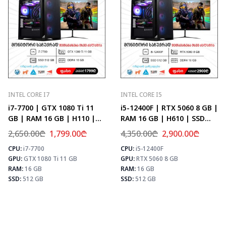
INTEL CORE I7
INTEL CORE I5
i7-7700 | GTX 1080 Ti 11
i5-12400F | RTX 5060 8 GB |
GB | RAM 16 GB | H110 |
RAM 16 GB | H610 | SSD
SSD 512 GB
512 GB
2,650.00
₾
1,799.00
₾
4,350.00
₾
2,900.00
₾
CPU:
i7-7700
CPU:
i5-12400F
⚡ MAX FPS
⚡
⚡ MAX FPS
GPU:
GTX 1080 Ti 11 GB
GPU:
RTX 5060 8 GB
CS2
156
CS2
107
PUBG
101
RAM:
16 GB
RAM:
16 GB
PUBG
64
Fortnite
119
SSD:
512 GB
SSD:
512 GB
Fortnite
76