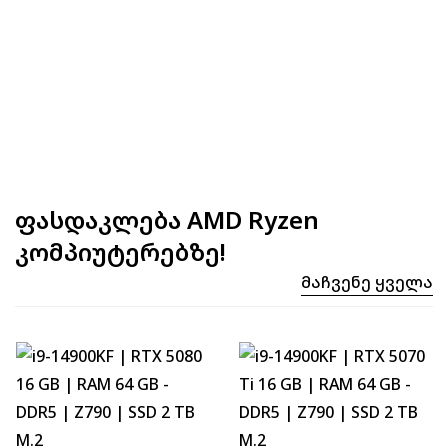
⚡ MAX FPS
CS2
435
PUBG
259
Fortnite
306
ფასდაკლება AMD Ryzen
კომპიუტერებზე!
Მაჩვენე Ყველა