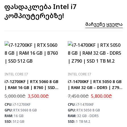
ფასდაკლება Intel i7
კომპიუტერებზე!
Მაჩვენე Ყველა
INTEL CORE I7
INTEL CORE I7
i7-12700KF | RTX 5060 8 GB
i7-14700KF | RTX 5050 8 GB
| RAM 16 GB | B760 | SSD
| RAM 32 GB – DDR5 | Z790
512 GB
| SSD 1 TB M.2
5,000.00
₾
3,500.00
₾
7,450.00
₾
5,800.00
₾
CPU:
i7-12700KF
CPU:
i7-14700KF
⚡ MAX FPS
⚡
GPU:
RTX 5060 8 GB
GPU:
RTX 5050 8 GB
CS2
331
PUBG
193
RAM:
16 GB
RAM:
32 GB - DDR5
Fortnite
228
SSD:
512 GB
SSD:
1 TB M.2