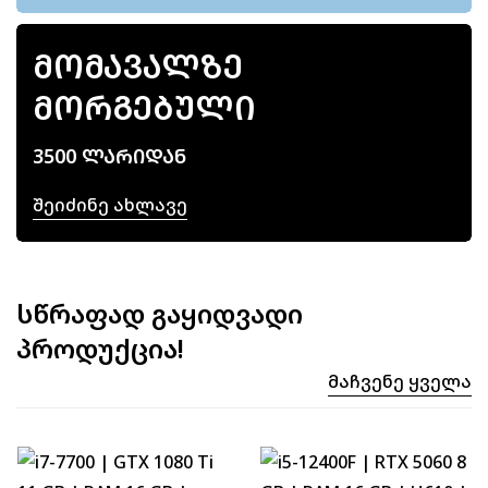
ᲛᲝᲛᲐᲕᲐᲚᲖᲔ
ᲛᲝᲠᲒᲔᲑᲣᲚᲘ
3500 ᲚᲐᲠᲘᲓᲐᲜ
Შეიძინე Ახლავე
სწრაფად გაყიდვადი
პროდუქცია!
Მაჩვენე Ყველა