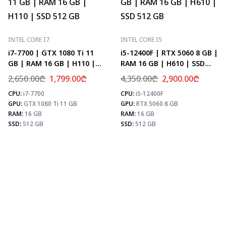
INTEL CORE I7
INTEL CORE I5
i7-7700 | GTX 1080 Ti 11
i5-12400F | RTX 5060 8 GB |
GB | RAM 16 GB | H110 |
RAM 16 GB | H610 | SSD
SSD 512 GB
512 GB
2,650.00
₾
1,799.00
₾
4,350.00
₾
2,900.00
₾
CPU:
i7-7700
CPU:
i5-12400F
⚡ MAX FPS
⚡
GPU:
GTX 1080 Ti 11 GB
GPU:
RTX 5060 8 GB
CS2
156
PUBG
101
RAM:
16 GB
RAM:
16 GB
Fortnite
119
SSD:
512 GB
SSD:
512 GB
⚡ MAX FPS
CS2
107
PUBG
64
Fortnite
76