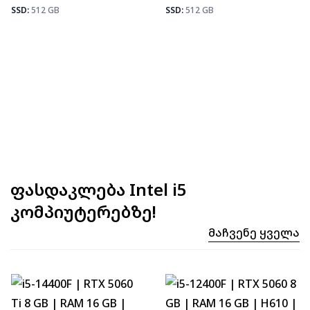
Fortnite
92
SSD:
512 GB
SSD:
512 GB
⚡ MAX FPS
CS2
143
PUBG
83
Fortnite
98
ფასდაკლება Intel i5
კომპიუტერებზე!
Მაჩვენე Ყველა