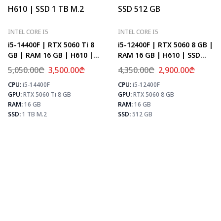
INTEL CORE I5
INTEL CORE I5
i5-14400F | RTX 5060 Ti 8
i5-12400F | RTX 5060 8 GB |
GB | RAM 16 GB | H610 |
RAM 16 GB | H610 | SSD
SSD 1 TB M.2
512 GB
5,050.00
₾
3,500.00
₾
4,350.00
₾
2,900.00
₾
CPU:
i5-14400F
CPU:
i5-12400F
⚡ MAX FPS
⚡
GPU:
RTX 5060 Ti 8 GB
GPU:
RTX 5060 8 GB
CS2
278
PUBG
171
RAM:
16 GB
RAM:
16 GB
Fortnite
202
SSD:
1 TB M.2
SSD:
512 GB
⚡ MAX FPS
CS2
226
PUBG
133
Fortnite
157