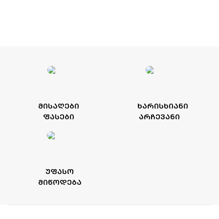
ᲛᲘᲡᲐᲦᲔᲑᲘ
ᲮᲐᲠᲘᲡᲮᲘᲐᲜᲘ
ᲤᲐᲡᲔᲑᲘ
ᲐᲠᲩᲔᲕᲐᲜᲘ
ᲣᲤᲐᲡᲝ
ᲛᲘᲬᲝᲓᲔᲑᲐ