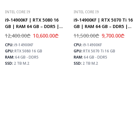
INTEL CORE I9
INTEL CORE I9
i9-14900KF | RTX 5080 16
i9-14900KF | RTX 5070 Ti 16
GB | RAM 64 GB – DDR5 |
GB | RAM 64 GB – DDR5 |
Z790 | SSD 2 TB M.2
Z790 | SSD 2 TB M.2
12,400.00
₾
10,600.00
₾
11,500.00
₾
9,700.00
₾
CPU:
i9-14900KF
CPU:
i9-14900KF
⚡ MAX FPS
⚡
GPU:
RTX 5080 16 GB
GPU:
RTX 5070 Ti 16 GB
CS2
504
PUBG
307
RAM:
64 GB - DDR5
RAM:
64 GB - DDR5
Fortnite
361
SSD:
2 TB M.2
SSD:
2 TB M.2
⚡ MAX FPS
CS2
435
PUBG
259
Fortnite
306