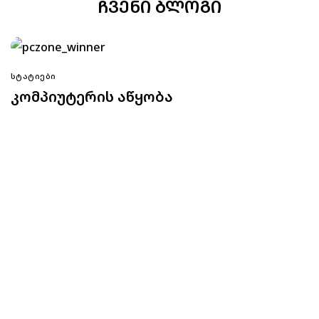
ᲩᲕᲔᲜᲘ ᲑᲚᲝᲒᲘ
ᲡᲢᲐᲢᲘᲔᲑᲘ
კომპიუტერის აწყობა