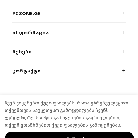
PCZONE.GE
პრემიუმ კლასის კომპიუტერული ტექნიკისა და გეიმინგ
ᲘᲜᲤᲝᲠᲛᲐᲪᲘᲐ
მოწყობილობების ონლაინ მაღაზია. ხარისხი, სისწრაფე
და პროფესიონალური მხარდაჭერა ერთ სივრცეში.
ჩვენს შესახებ
ᲬᲔᲡᲔᲑᲘ
კონტაქტი
კონფიდენციალურობა
ᲙᲝᲜᲢᲐᲥᲢᲘ
მიწოდება
წესები და პირობები
გარანტია
ვეფხისტყაოსნის 54/2
,
თბილისი
განვადება
(+995) 555 04 58 58
FPS კალკულატორი
როგორ შევიძინოთ
ჩვენ ვიყენებთ ქუქი-ფაილებს, რათა უზრუნველვყოთ
contact@pczone.ge
©
2026
PCZONE.GE. ALL RIGHTS RESERVED.
თქვენთვის საუკეთესო გამოცდილება ჩვენს
ვებგვერდზე. საიტის გამოყენების გაგრძელებით,
თქვენ ეთანხმებით ქუქი-ფაილების გამოყენებას.