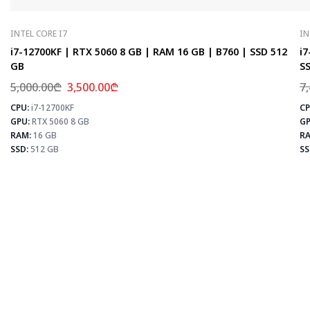
INTEL CORE I7
IN
i7-12700KF | RTX 5060 8 GB | RAM 16 GB | B760 | SSD 512
i7
GB
SS
5,000.00
₾
3,500.00
₾
7
CPU:
i7-12700KF
CP
⚡
GPU:
RTX 5060 8 GB
GP
RAM:
16 GB
RA
SSD:
512 GB
SS