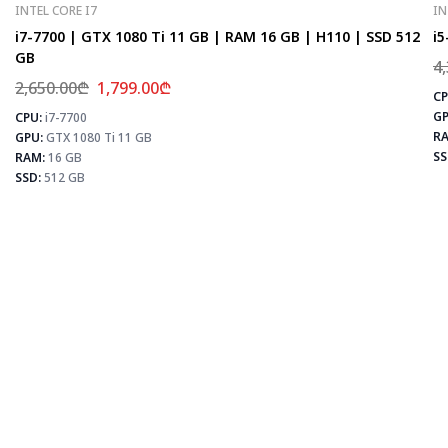
INTEL CORE I7
IN
i7-7700 | GTX 1080 Ti 11 GB | RAM 16 GB | H110 | SSD 512
i5
GB
4
2,650.00
₾
1,799.00
₾
CP
GP
CPU:
i7-7700
⚡
RA
GPU:
GTX 1080 Ti 11 GB
SS
RAM:
16 GB
SSD:
512 GB