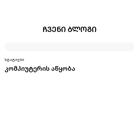
ᲩᲕᲔᲜᲘ ᲑᲚᲝᲒᲘ
ᲡᲢᲐᲢᲘᲔᲑᲘ
კომპიუტერის აწყობა