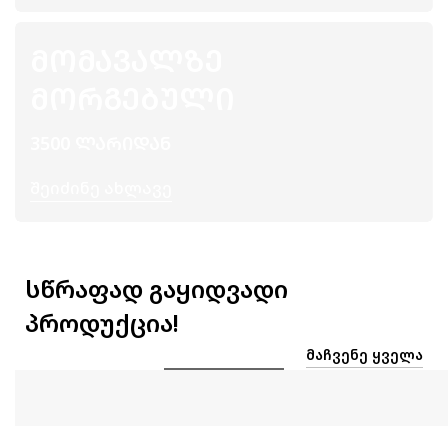
ᲛᲝᲛᲐᲕᲐᲚᲖᲔ
ᲛᲝᲠᲒᲔᲑᲣᲚᲘ
3500 ᲚᲐᲠᲘᲓᲐᲜ
Შეიძინე Ახლავე
სწრაფად გაყიდვადი
პროდუქცია!
ᲛᲐᲩᲕᲔᲜᲔ ᲧᲕᲔᲚᲐ