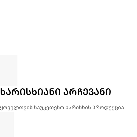
ᲮᲐᲠᲘᲡᲮᲘᲐᲜᲘ ᲐᲠᲩᲔᲕᲐᲜᲘ
ყოველთვის საუკეთესო ხარისხის პროდუქცია