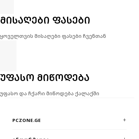
ᲛᲘᲡᲐᲦᲔᲑᲘ ᲤᲐᲡᲔᲑᲘ
ყოველთვის მისაღები ფასები ჩვენთან
ᲣᲤᲐᲡᲝ ᲛᲘᲬᲝᲓᲔᲑᲐ
უფასო და ჩქარი მიწოდება ქალაქში
PCZONE.GE
პრემიუმ კლასის კომპიუტერული ტექნიკისა და გეიმინგ