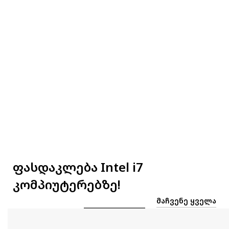
ფასდაკლება Intel i7
კომპიუტერებზე!
ᲛᲐᲩᲕᲔᲜᲔ ᲧᲕᲔᲚᲐ