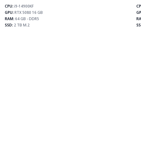
CPU:
i9-14900KF
CP
⚡
GPU:
RTX 5080 16 GB
GP
RAM:
64 GB - DDR5
RA
SSD:
2 TB M.2
SS