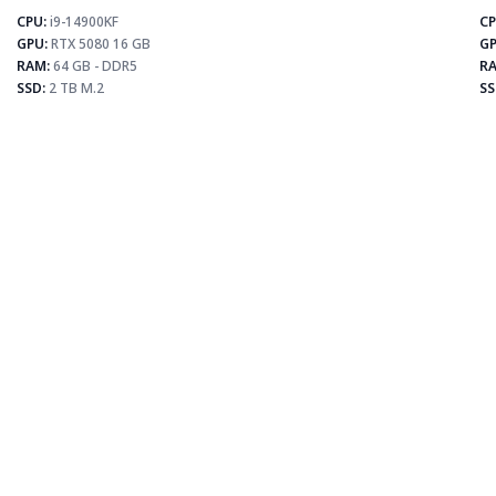
CPU:
i9-14900KF
CP
⚡
GPU:
RTX 5080 16 GB
GP
RAM:
64 GB - DDR5
RA
SSD:
2 TB M.2
SS