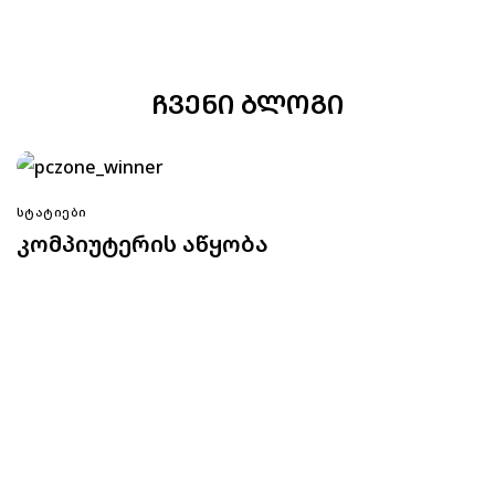
ᲩᲕᲔᲜᲘ ᲑᲚᲝᲒᲘ
ᲡᲢᲐᲢᲘᲔᲑᲘ
კომპიუტერის აწყობა