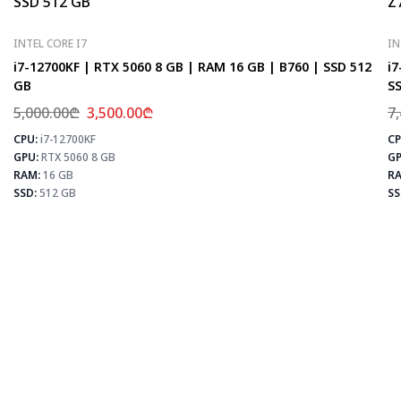
INTEL CORE I7
IN
i7-12700KF | RTX 5060 8 GB | RAM 16 GB | B760 | SSD 512
i7
GB
SS
5,000.00
₾
3,500.00
₾
7
CPU:
i7-12700KF
CP
⚡
GPU:
RTX 5060 8 GB
GP
RAM:
16 GB
RA
SSD:
512 GB
SS