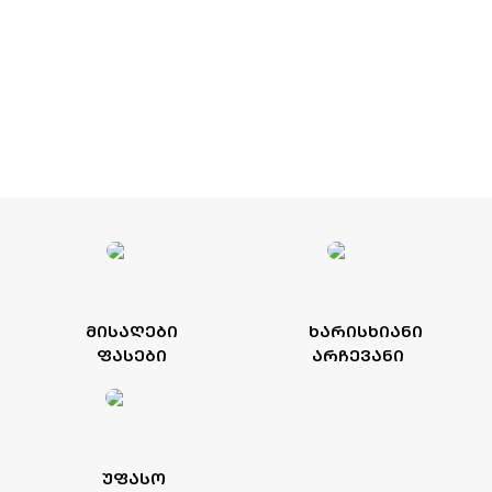
ᲛᲘᲡᲐᲦᲔᲑᲘ
ᲮᲐᲠᲘᲡᲮᲘᲐᲜᲘ
ᲤᲐᲡᲔᲑᲘ
ᲐᲠᲩᲔᲕᲐᲜᲘ
ᲣᲤᲐᲡᲝ