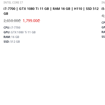
INTEL CORE I7
IN
i7-7700 | GTX 1080 Ti 11 GB | RAM 16 GB | H110 | SSD 512
i5
GB
4
2,650.00
₾
1,799.00
₾
CP
GP
CPU:
i7-7700
⚡
RA
GPU:
GTX 1080 Ti 11 GB
SS
RAM:
16 GB
SSD:
512 GB