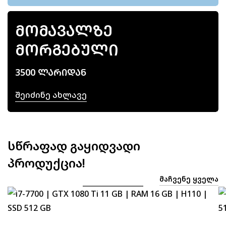
ᲛᲝᲛᲐᲕᲐᲚᲖᲔ
ᲛᲝᲠᲒᲔᲑᲣᲚᲘ
3500 ᲚᲐᲠᲘᲓᲐᲜ
Შეიძინე Ახლავე
სწრაფად გაყიდვადი
პროდუქცია!
ᲛᲐᲩᲕᲔᲜᲔ ᲧᲕᲔᲚᲐ