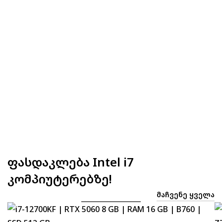
ფასდაკლება Intel i7
კომპიუტერებზე!
ᲛᲐᲩᲕᲔᲜᲔ ᲧᲕᲔᲚᲐ