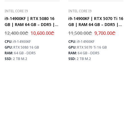
INTEL CORE I9
INTEL CORE I9
i9-14900KF | RTX 5080 16
i9-14900KF | RTX 5070 Ti 16
GB | RAM 64 GB – DDR5 |
GB | RAM 64 GB – DDR5 |
Z790 | SSD 2 TB M.2
Z790 | SSD 2 TB M.2
12,400.00
₾
10,600.00
₾
11,500.00
₾
9,700.00
₾
CPU:
i9-14900KF
CPU:
i9-14900KF
⚡ MAX FPS
⚡
GPU:
RTX 5080 16 GB
GPU:
RTX 5070 Ti 16 GB
CS2
504
PUBG
307
RAM:
64 GB - DDR5
RAM:
64 GB - DDR5
Fortnite
361
SSD:
2 TB M.2
SSD:
2 TB M.2