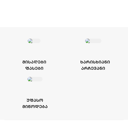
ᲛᲘᲡᲐᲦᲔᲑᲘ
ᲮᲐᲠᲘᲡᲮᲘᲐᲜᲘ
ᲤᲐᲡᲔᲑᲘ
ᲐᲠᲩᲔᲕᲐᲜᲘ
ᲣᲤᲐᲡᲝ
ᲛᲘᲬᲝᲓᲔᲑᲐ