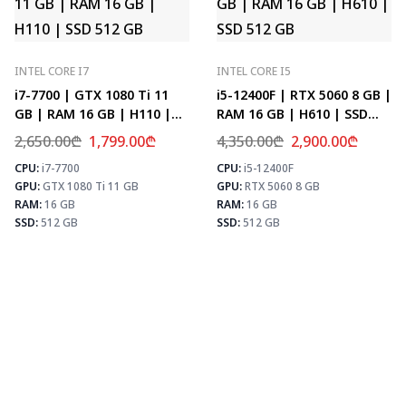
INTEL CORE I7
INTEL CORE I5
i7-7700 | GTX 1080 Ti 11
i5-12400F | RTX 5060 8 GB |
GB | RAM 16 GB | H110 |
RAM 16 GB | H610 | SSD
SSD 512 GB
512 GB
2,650.00
₾
1,799.00
₾
4,350.00
₾
2,900.00
₾
CPU:
i7-7700
CPU:
i5-12400F
⚡ MAX FPS
⚡
GPU:
GTX 1080 Ti 11 GB
GPU:
RTX 5060 8 GB
CS2
156
PUBG
101
RAM:
16 GB
RAM:
16 GB
Fortnite
119
SSD:
512 GB
SSD:
512 GB