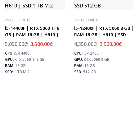
INTEL CORE I5
INTEL CORE I5
i5-14400F | RTX 5060 Ti 8
i5-12400F | RTX 5060 8 GB |
GB | RAM 16 GB | H610 |
RAM 16 GB | H610 | SSD
SSD 1 TB M.2
512 GB
5,050.00
₾
3,500.00
₾
4,350.00
₾
2,900.00
₾
CPU:
i5-14400F
CPU:
i5-12400F
⚡ MAX FPS
⚡
GPU:
RTX 5060 Ti 8 GB
GPU:
RTX 5060 8 GB
CS2
278
PUBG
171
RAM:
16 GB
RAM:
16 GB
Fortnite
202
SSD:
1 TB M.2
SSD:
512 GB