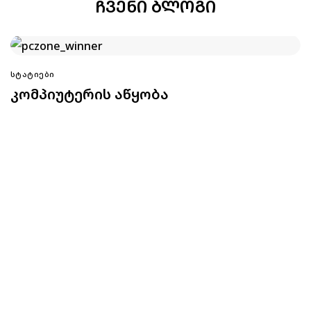
ᲩᲕᲔᲜᲘ ᲑᲚᲝᲒᲘ
ᲡᲢᲐᲢᲘᲔᲑᲘ
კომპიუტერის აწყობა