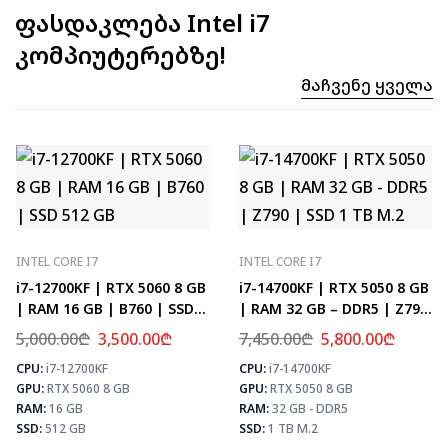
ფასდაკლება Intel i7
კომპიუტერებზე!
Მაჩვენე Ყველა
INTEL CORE I7
INTEL CORE I7
i7-12700KF | RTX 5060 8 GB
i7-14700KF | RTX 5050 8 GB
| RAM 16 GB | B760 | SSD
| RAM 32 GB – DDR5 | Z790
512 GB
| SSD 1 TB M.2
5,000.00
₾
3,500.00
₾
7,450.00
₾
5,800.00
₾
CPU:
i7-12700KF
CPU:
i7-14700KF
⚡ MAX FPS
⚡
GPU:
RTX 5060 8 GB
GPU:
RTX 5050 8 GB
CS2
331
PUBG
193
RAM:
16 GB
RAM:
32 GB - DDR5
Fortnite
228
SSD:
512 GB
SSD:
1 TB M.2