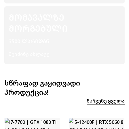
ᲛᲝᲛᲐᲕᲐᲚᲖᲔ
ᲛᲝᲠᲒᲔᲑᲣᲚᲘ
3500 ᲚᲐᲠᲘᲓᲐᲜ
Შეიძინე Ახლავე
სწრაფად გაყიდვადი
პროდუქცია!
Მაჩვენე Ყველა