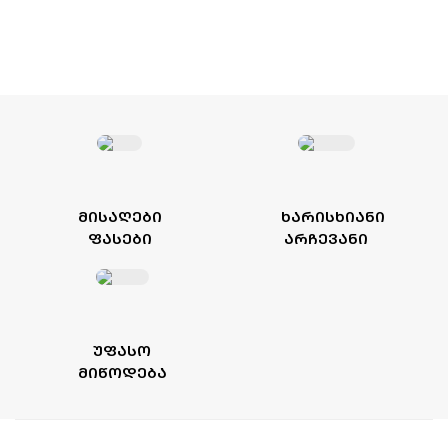
ᲛᲘᲡᲐᲦᲔᲑᲘ
ᲮᲐᲠᲘᲡᲮᲘᲐᲜᲘ
ᲤᲐᲡᲔᲑᲘ
ᲐᲠᲩᲔᲕᲐᲜᲘ
ᲣᲤᲐᲡᲝ
ᲛᲘᲬᲝᲓᲔᲑᲐ