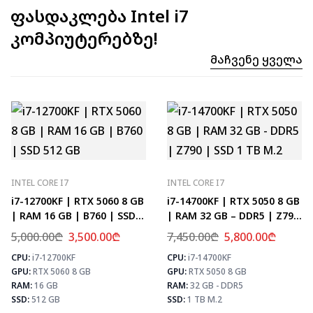
ფასდაკლება Intel i7
კომპიუტერებზე!
Მაჩვენე Ყველა
INTEL CORE I7
INTEL CORE I7
i7-12700KF | RTX 5060 8 GB
i7-14700KF | RTX 5050 8 GB
| RAM 16 GB | B760 | SSD
| RAM 32 GB – DDR5 | Z790
512 GB
| SSD 1 TB M.2
5,000.00
₾
3,500.00
₾
7,450.00
₾
5,800.00
₾
CPU:
i7-12700KF
CPU:
i7-14700KF
⚡ MAX FPS
⚡
GPU:
RTX 5060 8 GB
GPU:
RTX 5050 8 GB
CS2
331
PUBG
193
RAM:
16 GB
RAM:
32 GB - DDR5
Fortnite
228
SSD:
512 GB
SSD:
1 TB M.2