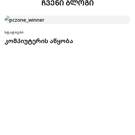
ᲩᲕᲔᲜᲘ ᲑᲚᲝᲒᲘ
ᲡᲢᲐᲢᲘᲔᲑᲘ
კომპიუტერის აწყობა