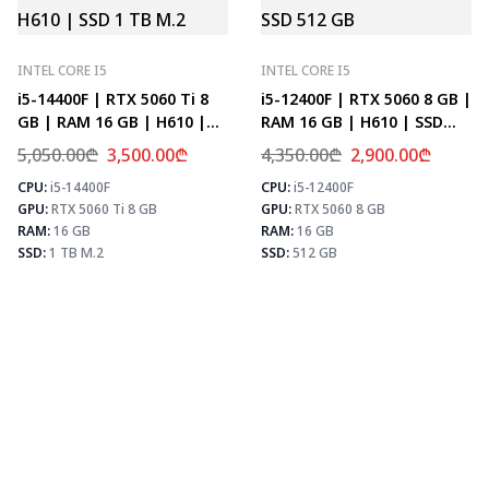
INTEL CORE I5
INTEL CORE I5
i5-14400F | RTX 5060 Ti 8
i5-12400F | RTX 5060 8 GB |
GB | RAM 16 GB | H610 |
RAM 16 GB | H610 | SSD
SSD 1 TB M.2
512 GB
5,050.00
₾
3,500.00
₾
4,350.00
₾
2,900.00
₾
CPU:
i5-14400F
CPU:
i5-12400F
⚡ MAX FPS
⚡
GPU:
RTX 5060 Ti 8 GB
GPU:
RTX 5060 8 GB
CS2
278
PUBG
171
RAM:
16 GB
RAM:
16 GB
Fortnite
202
SSD:
1 TB M.2
SSD:
512 GB