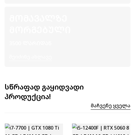
ᲛᲝᲛᲐᲕᲐᲚᲖᲔ
ᲛᲝᲠᲒᲔᲑᲣᲚᲘ
3500 ᲚᲐᲠᲘᲓᲐᲜ
Შეიძინე Ახლავე
სწრაფად გაყიდვადი
პროდუქცია!
Მაჩვენე Ყველა