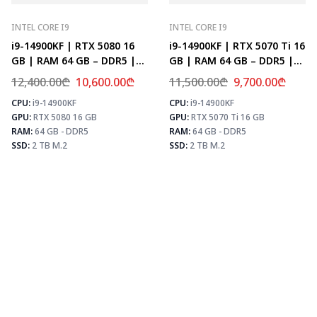
INTEL CORE I9
INTEL CORE I9
i9-14900KF | RTX 5080 16
i9-14900KF | RTX 5070 Ti 16
GB | RAM 64 GB – DDR5 |
GB | RAM 64 GB – DDR5 |
Z790 | SSD 2 TB M.2
Z790 | SSD 2 TB M.2
12,400.00
₾
10,600.00
₾
11,500.00
₾
9,700.00
₾
CPU:
i9-14900KF
CPU:
i9-14900KF
⚡ MAX FPS
⚡
GPU:
RTX 5080 16 GB
GPU:
RTX 5070 Ti 16 GB
CS2
504
PUBG
307
RAM:
64 GB - DDR5
RAM:
64 GB - DDR5
Fortnite
361
SSD:
2 TB M.2
SSD:
2 TB M.2