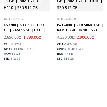
INTEL CORE I7
INTEL CORE I5
i7-7700 | GTX 1080 Ti 11
i5-12400F | RTX 5060 8 GB |
GB | RAM 16 GB | H110 |
RAM 16 GB | H610 | SSD
SSD 512 GB
512 GB
2,650.00
₾
1,799.00
₾
4,350.00
₾
2,900.00
₾
CPU:
i7-7700
CPU:
i5-12400F
⚡ MAX FPS
⚡
GPU:
GTX 1080 Ti 11 GB
GPU:
RTX 5060 8 GB
CS2
156
PUBG
101
RAM:
16 GB
RAM:
16 GB
Fortnite
119
SSD:
512 GB
SSD:
512 GB