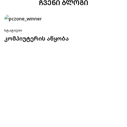
ᲩᲕᲔᲜᲘ ᲑᲚᲝᲒᲘ
ᲡᲢᲐᲢᲘᲔᲑᲘ
კომპიუტერის აწყობა