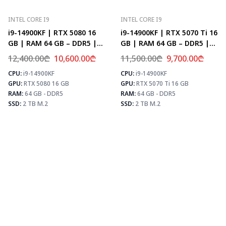
INTEL CORE I9
INTEL CORE I9
i9-14900KF | RTX 5080 16
i9-14900KF | RTX 5070 Ti 16
GB | RAM 64 GB – DDR5 |
GB | RAM 64 GB – DDR5 |
Z790 | SSD 2 TB M.2
Z790 | SSD 2 TB M.2
12,400.00
₾
10,600.00
₾
11,500.00
₾
9,700.00
₾
CPU:
i9-14900KF
CPU:
i9-14900KF
⚡ MAX FPS
⚡
GPU:
RTX 5080 16 GB
GPU:
RTX 5070 Ti 16 GB
CS2
504
PUBG
307
RAM:
64 GB - DDR5
RAM:
64 GB - DDR5
Fortnite
361
SSD:
2 TB M.2
SSD:
2 TB M.2