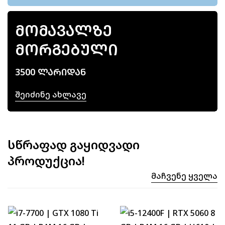
ᲛᲝᲛᲐᲕᲐᲚᲖᲔ
ᲛᲝᲠᲒᲔᲑᲣᲚᲘ
3500 ᲚᲐᲠᲘᲓᲐᲜ
Შეიძინე Ახლავე
სწრაფად გაყიდვადი
პროდუქცია!
Მაჩვენე Ყველა