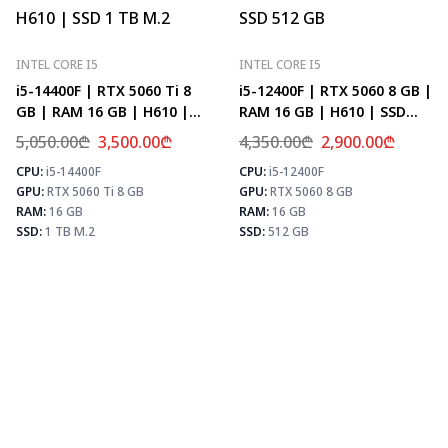
INTEL CORE I5
INTEL CORE I5
i5-14400F | RTX 5060 Ti 8
i5-12400F | RTX 5060 8 GB |
GB | RAM 16 GB | H610 |
RAM 16 GB | H610 | SSD
SSD 1 TB M.2
512 GB
5,050.00
₾
3,500.00
₾
4,350.00
₾
2,900.00
₾
CPU:
i5-14400F
CPU:
i5-12400F
⚡ MAX FPS
⚡
GPU:
RTX 5060 Ti 8 GB
GPU:
RTX 5060 8 GB
CS2
278
PUBG
171
RAM:
16 GB
RAM:
16 GB
Fortnite
202
SSD:
1 TB M.2
SSD:
512 GB