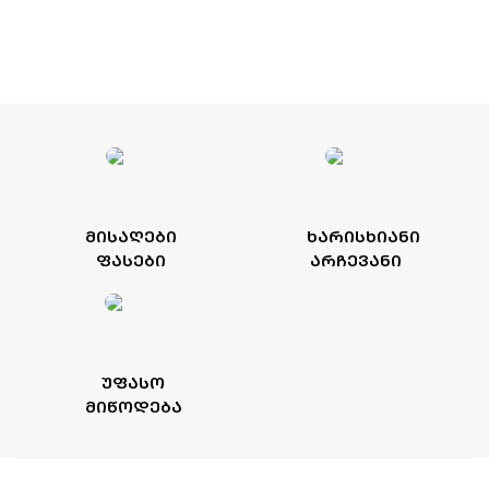
ᲛᲘᲡᲐᲦᲔᲑᲘ
ᲮᲐᲠᲘᲡᲮᲘᲐᲜᲘ
ᲤᲐᲡᲔᲑᲘ
ᲐᲠᲩᲔᲕᲐᲜᲘ
ᲣᲤᲐᲡᲝ
ᲛᲘᲬᲝᲓᲔᲑᲐ