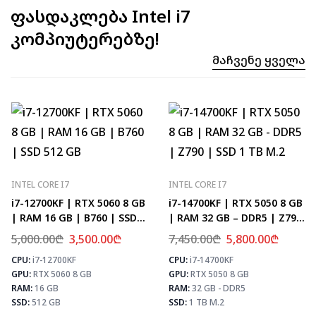
ფასდაკლება Intel i7
კომპიუტერებზე!
Მაჩვენე Ყველა
INTEL CORE I7
INTEL CORE I7
i7-12700KF | RTX 5060 8 GB
i7-14700KF | RTX 5050 8 GB
| RAM 16 GB | B760 | SSD
| RAM 32 GB – DDR5 | Z790
512 GB
| SSD 1 TB M.2
5,000.00
₾
3,500.00
₾
7,450.00
₾
5,800.00
₾
CPU:
i7-12700KF
CPU:
i7-14700KF
⚡ MAX FPS
⚡
GPU:
RTX 5060 8 GB
GPU:
RTX 5050 8 GB
CS2
331
PUBG
193
RAM:
16 GB
RAM:
32 GB - DDR5
Fortnite
228
SSD:
512 GB
SSD:
1 TB M.2