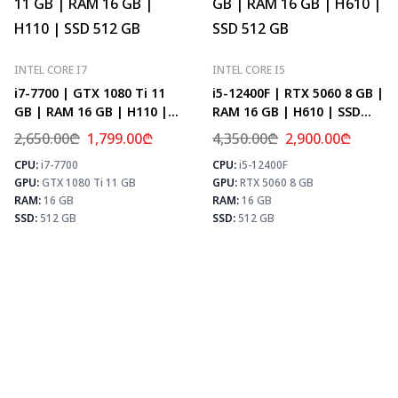
INTEL CORE I7
INTEL CORE I5
i7-7700 | GTX 1080 Ti 11
i5-12400F | RTX 5060 8 GB |
GB | RAM 16 GB | H110 |
RAM 16 GB | H610 | SSD
SSD 512 GB
512 GB
2,650.00
₾
1,799.00
₾
4,350.00
₾
2,900.00
₾
CPU:
i7-7700
CPU:
i5-12400F
⚡ MAX FPS
⚡
GPU:
GTX 1080 Ti 11 GB
GPU:
RTX 5060 8 GB
CS2
156
PUBG
101
RAM:
16 GB
RAM:
16 GB
Fortnite
119
SSD:
512 GB
SSD:
512 GB