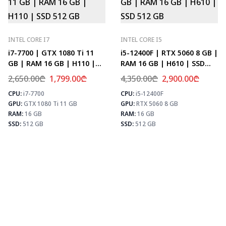
INTEL CORE I7
INTEL CORE I5
i7-7700 | GTX 1080 Ti 11
i5-12400F | RTX 5060 8 GB |
GB | RAM 16 GB | H110 |
RAM 16 GB | H610 | SSD
SSD 512 GB
512 GB
2,650.00
₾
1,799.00
₾
4,350.00
₾
2,900.00
₾
CPU:
i7-7700
CPU:
i5-12400F
⚡ MAX FPS
⚡
GPU:
GTX 1080 Ti 11 GB
GPU:
RTX 5060 8 GB
CS2
156
PUBG
101
RAM:
16 GB
RAM:
16 GB
Fortnite
119
SSD:
512 GB
SSD:
512 GB