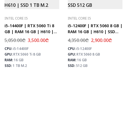
INTEL CORE I5
INTEL CORE I5
i5-14400F | RTX 5060 Ti 8
i5-12400F | RTX 5060 8 GB |
GB | RAM 16 GB | H610 |
RAM 16 GB | H610 | SSD
SSD 1 TB M.2
512 GB
5,050.00
₾
3,500.00
₾
4,350.00
₾
2,900.00
₾
CPU:
i5-14400F
CPU:
i5-12400F
⚡ MAX FPS
⚡
GPU:
RTX 5060 Ti 8 GB
GPU:
RTX 5060 8 GB
CS2
278
PUBG
171
RAM:
16 GB
RAM:
16 GB
Fortnite
202
SSD:
1 TB M.2
SSD:
512 GB