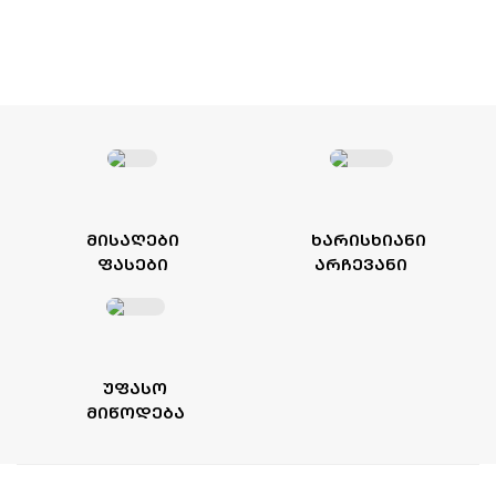
ᲛᲘᲡᲐᲦᲔᲑᲘ
ᲮᲐᲠᲘᲡᲮᲘᲐᲜᲘ
ᲤᲐᲡᲔᲑᲘ
ᲐᲠᲩᲔᲕᲐᲜᲘ
ᲣᲤᲐᲡᲝ
ᲛᲘᲬᲝᲓᲔᲑᲐ