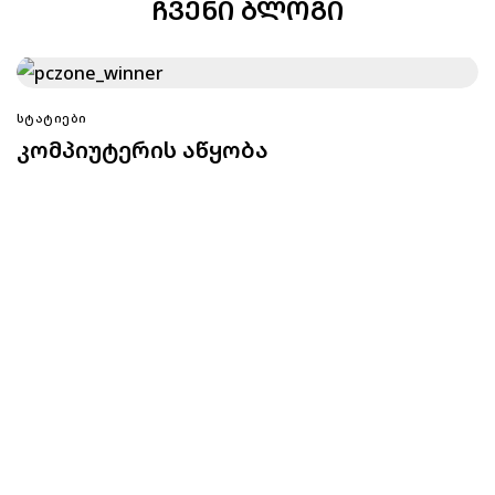
ᲩᲕᲔᲜᲘ ᲑᲚᲝᲒᲘ
ᲡᲢᲐᲢᲘᲔᲑᲘ
კომპიუტერის აწყობა