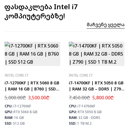
ფასდაკლება Intel i7
კომპიუტერებზე!
Მაჩვენე Ყველა
INTEL CORE I7
INTEL CORE I7
i7-12700KF | RTX 5060 8 GB
i7-14700KF | RTX 5050 8 GB
| RAM 16 GB | B760 | SSD
| RAM 32 GB – DDR5 | Z790
512 GB
| SSD 1 TB M.2
5,000.00
₾
3,500.00
₾
7,450.00
₾
5,800.00
₾
CPU:
i7-12700KF
CPU:
i7-14700KF
⚡ MAX FPS
⚡
GPU:
RTX 5060 8 GB
GPU:
RTX 5050 8 GB
CS2
331
PUBG
193
RAM:
16 GB
RAM:
32 GB - DDR5
Fortnite
228
SSD:
512 GB
SSD:
1 TB M.2