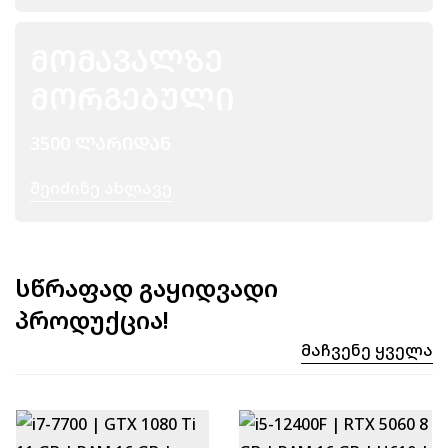
ᲛᲝᲛᲐᲕᲐᲚᲖᲔ
ᲛᲝᲠᲒᲔᲑᲣᲚᲘ
3500 ᲚᲐᲠᲘᲓᲐᲜ
Შეიძინე Ახლავე
სწრაფად გაყიდვადი
პროდუქცია!
Მაჩვენე Ყველა