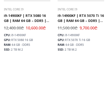
INTEL CORE I9
INTEL CORE I9
i9-14900KF | RTX 5080 16
i9-14900KF | RTX 5070 Ti 16
GB | RAM 64 GB – DDR5 |
GB | RAM 64 GB – DDR5 |
Z790 | SSD 2 TB M.2
Z790 | SSD 2 TB M.2
12,400.00
₾
10,600.00
₾
11,500.00
₾
9,700.00
₾
CPU:
i9-14900KF
CPU:
i9-14900KF
⚡ MAX FPS
⚡
GPU:
RTX 5080 16 GB
GPU:
RTX 5070 Ti 16 GB
CS2
504
PUBG
307
RAM:
64 GB - DDR5
RAM:
64 GB - DDR5
Fortnite
361
SSD:
2 TB M.2
SSD:
2 TB M.2