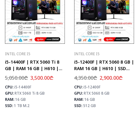
INTEL CORE I5
INTEL CORE I5
i5-14400F | RTX 5060 Ti 8
i5-12400F | RTX 5060 8 GB |
GB | RAM 16 GB | H610 |
RAM 16 GB | H610 | SSD
SSD 1 TB M.2
512 GB
5,050.00
₾
3,500.00
₾
4,350.00
₾
2,900.00
₾
CPU:
i5-14400F
CPU:
i5-12400F
⚡ MAX FPS
⚡ MAX FPS
⚡
GPU:
RTX 5060 Ti 8 GB
GPU:
RTX 5060 8 GB
CS2
226
CS2
278
PUBG
133
PUBG
171
RAM:
16 GB
RAM:
16 GB
Fortnite
157
Fortnite
202
SSD:
1 TB M.2
SSD:
512 GB