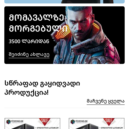
ᲛᲝᲛᲐᲕᲐᲚᲖᲔ
ᲛᲝᲠᲒᲔᲑᲣᲚᲘ
3500 ᲚᲐᲠᲘᲓᲐᲜ
Შეიძინე Ახლავე
სწრაფად გაყიდვადი
პროდუქცია!
Მაჩვენე Ყველა