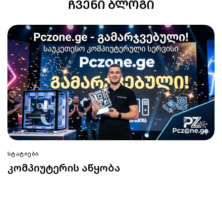
ᲩᲕᲔᲜᲘ ᲑᲚᲝᲒᲘ
ᲡᲢᲐᲢᲘᲔᲑᲘ
კომპიუტერის აწყობა