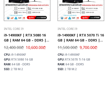
INTEL CORE I9
INTEL CORE I9
i9-14900KF | RTX 5080 16
i9-14900KF | RTX 5070 Ti 16
GB | RAM 64 GB – DDR5 |
GB | RAM 64 GB – DDR5 |
Z790 | SSD 2 TB M.2
Z790 | SSD 2 TB M.2
12,400.00
₾
10,600.00
₾
11,500.00
₾
9,700.00
₾
CPU:
i9-14900KF
CPU:
i9-14900KF
⚡ MAX FPS
⚡ MAX FPS
⚡
GPU:
RTX 5080 16 GB
GPU:
RTX 5070 Ti 16 GB
CS2
435
CS2
504
PUBG
259
PUBG
307
RAM:
64 GB - DDR5
RAM:
64 GB - DDR5
Fortnite
306
Fortnite
361
SSD:
2 TB M.2
SSD:
2 TB M.2