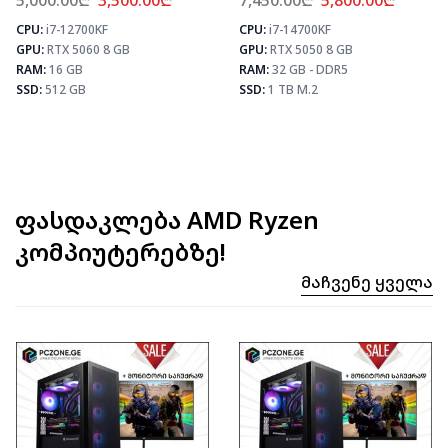
5,000.00
₾
3,500.00
₾
7,450.00
₾
5,800.00
₾
CPU:
i7-12700KF
CPU:
i7-14700KF
⚡ MAX FPS
⚡ MAX FPS
⚡
GPU:
RTX 5060 8 GB
GPU:
RTX 5050 8 GB
CS2
435
CS2
331
PUBG
259
PUBG
193
RAM:
16 GB
RAM:
32 GB - DDR5
Fortnite
306
Fortnite
228
SSD:
512 GB
SSD:
1 TB M.2
ფასდაკლება AMD Ryzen
კომპიუტერებზე!
Მაჩვენე Ყველა