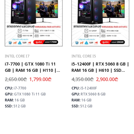
INTEL CORE I7
INTEL CORE I5
i7-7700 | GTX 1080 Ti 11
i5-12400F | RTX 5060 8 GB |
GB | RAM 16 GB | H110 |
RAM 16 GB | H610 | SSD
SSD 512 GB
512 GB
2,650.00
₾
1,799.00
₾
4,350.00
₾
2,900.00
₾
CPU:
i7-7700
CPU:
i5-12400F
⚡ MAX FPS
⚡
⚡ MAX FPS
GPU:
GTX 1080 Ti 11 GB
GPU:
RTX 5060 8 GB
CS2
156
CS2
107
PUBG
101
RAM:
16 GB
RAM:
16 GB
PUBG
64
Fortnite
119
SSD:
512 GB
SSD:
512 GB
Fortnite
76