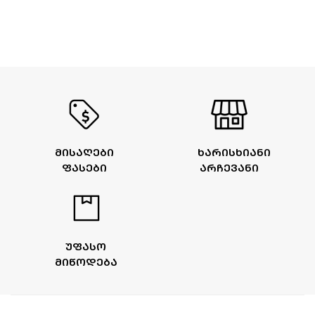
ᲛᲘᲡᲐᲦᲔᲑᲘ
ᲮᲐᲠᲘᲡᲮᲘᲐᲜᲘ
ᲤᲐᲡᲔᲑᲘ
ᲐᲠᲩᲔᲕᲐᲜᲘ
ᲣᲤᲐᲡᲝ
ᲛᲘᲬᲝᲓᲔᲑᲐ