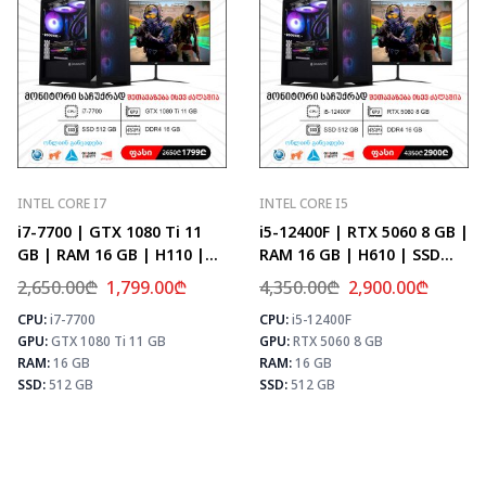
INTEL CORE I7
INTEL CORE I5
i7-7700 | GTX 1080 Ti 11
i5-12400F | RTX 5060 8 GB |
GB | RAM 16 GB | H110 |
RAM 16 GB | H610 | SSD
SSD 512 GB
512 GB
2,650.00
₾
1,799.00
₾
4,350.00
₾
2,900.00
₾
CPU:
i7-7700
CPU:
i5-12400F
⚡ MAX FPS
⚡
⚡ MAX FPS
GPU:
GTX 1080 Ti 11 GB
GPU:
RTX 5060 8 GB
CS2
156
CS2
107
PUBG
101
RAM:
16 GB
RAM:
16 GB
PUBG
64
Fortnite
119
SSD:
512 GB
SSD:
512 GB
Fortnite
76