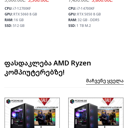
5,000.00
₾
3,500.00
₾
7,450.00
₾
5,800.00
₾
CPU:
i7-12700KF
CPU:
i7-14700KF
⚡ MAX FPS
⚡ MAX FPS
⚡
GPU:
RTX 5060 8 GB
GPU:
RTX 5050 8 GB
CS2
435
CS2
331
PUBG
259
PUBG
193
RAM:
16 GB
RAM:
32 GB - DDR5
Fortnite
306
Fortnite
228
SSD:
512 GB
SSD:
1 TB M.2
ფასდაკლება AMD Ryzen
კომპიუტერებზე!
Მაჩვენე Ყველა