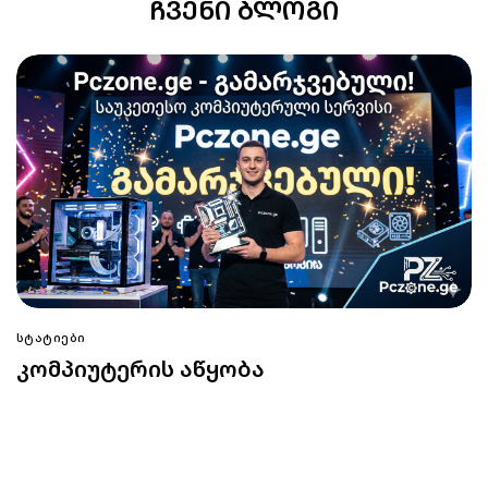
ᲩᲕᲔᲜᲘ ᲑᲚᲝᲒᲘ
ᲡᲢᲐᲢᲘᲔᲑᲘ
კომპიუტერის აწყობა