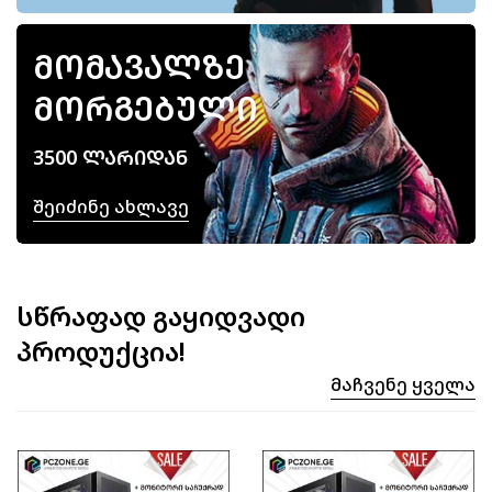
ᲛᲝᲛᲐᲕᲐᲚᲖᲔ
ᲛᲝᲠᲒᲔᲑᲣᲚᲘ
3500 ᲚᲐᲠᲘᲓᲐᲜ
Შეიძინე Ახლავე
სწრაფად გაყიდვადი
პროდუქცია!
Მაჩვენე Ყველა