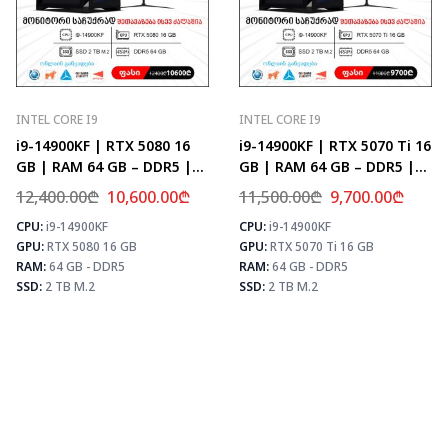
INTEL CORE I9
INTEL CORE I9
i9-14900KF | RTX 5080 16
i9-14900KF | RTX 5070 Ti 16
GB | RAM 64 GB – DDR5 |
GB | RAM 64 GB – DDR5 |
Z790 | SSD 2 TB M.2
Z790 | SSD 2 TB M.2
12,400.00
₾
10,600.00
₾
11,500.00
₾
9,700.00
₾
CPU:
i9-14900KF
CPU:
i9-14900KF
⚡ MAX FPS
⚡ MAX FPS
⚡
GPU:
RTX 5080 16 GB
GPU:
RTX 5070 Ti 16 GB
CS2
435
CS2
504
PUBG
259
PUBG
307
RAM:
64 GB - DDR5
RAM:
64 GB - DDR5
Fortnite
306
Fortnite
361
SSD:
2 TB M.2
SSD:
2 TB M.2