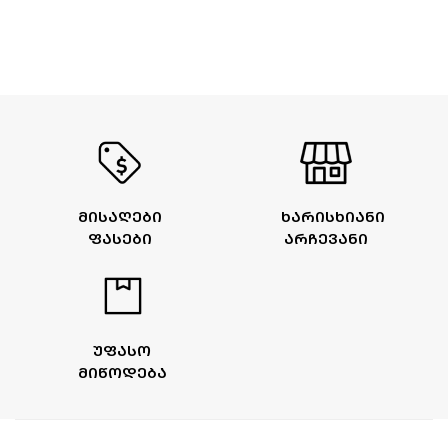
ᲛᲘᲡᲐᲦᲔᲑᲘ
ᲮᲐᲠᲘᲡᲮᲘᲐᲜᲘ
ᲤᲐᲡᲔᲑᲘ
ᲐᲠᲩᲔᲕᲐᲜᲘ
ᲣᲤᲐᲡᲝ
ᲛᲘᲬᲝᲓᲔᲑᲐ