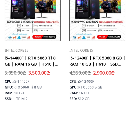
INTEL CORE I5
INTEL CORE I5
i5-14400F | RTX 5060 Ti 8
i5-12400F | RTX 5060 8 GB |
GB | RAM 16 GB | H610 |
RAM 16 GB | H610 | SSD
SSD 1 TB M.2
512 GB
5,050.00
₾
3,500.00
₾
4,350.00
₾
2,900.00
₾
CPU:
i5-14400F
CPU:
i5-12400F
⚡ MAX FPS
⚡ MAX FPS
⚡
GPU:
RTX 5060 Ti 8 GB
GPU:
RTX 5060 8 GB
CS2
226
CS2
278
PUBG
133
PUBG
171
RAM:
16 GB
RAM:
16 GB
Fortnite
157
Fortnite
202
SSD:
1 TB M.2
SSD:
512 GB