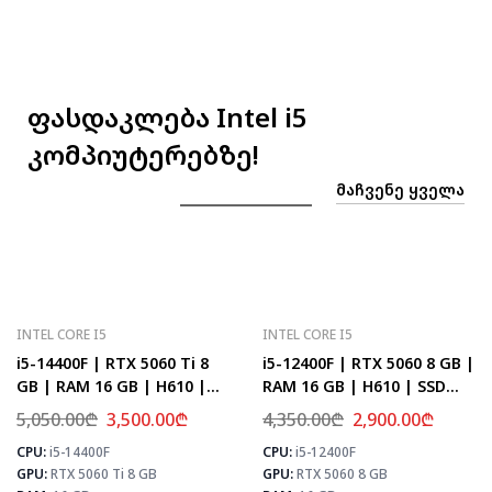
PUBG
83
Fortnite
98
ფასდაკლება Intel i5
კომპიუტერებზე!
ᲛᲐᲩᲕᲔᲜᲔ ᲧᲕᲔᲚᲐ
INTEL CORE I5
INTEL CORE I5
i5-14400F | RTX 5060 Ti 8
i5-12400F | RTX 5060 8 GB |
GB | RAM 16 GB | H610 |
RAM 16 GB | H610 | SSD
SSD 1 TB M.2
512 GB
5,050.00
₾
3,500.00
₾
4,350.00
₾
2,900.00
₾
CPU:
i5-14400F
CPU:
i5-12400F
⚡ MAX FPS
⚡
GPU:
RTX 5060 Ti 8 GB
GPU:
RTX 5060 8 GB
CS2
278