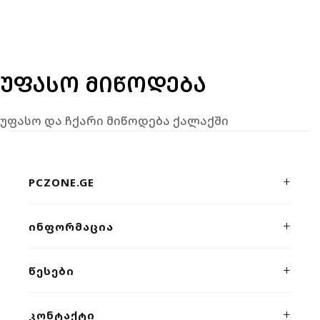
ᲣᲤᲐᲡᲝ ᲛᲘᲬᲝᲓᲔᲑᲐ
უფასო და ჩქარი მიწოდება ქალაქში
PCZONE.GE
პრემიუმ კლასის კომპიუტერული ტექნიკისა და გეიმინგ
ᲘᲜᲤᲝᲠᲛᲐᲪᲘᲐ
მოწყობილობების ონლაინ მაღაზია. ხარისხი, სისწრაფე
და პროფესიონალური მხარდაჭერა ერთ სივრცეში.
ჩვენს შესახებ
ᲬᲔᲡᲔᲑᲘ
კონტაქტი
კონფიდენციალურობა
ᲙᲝᲜᲢᲐᲥᲢᲘ
მიწოდება