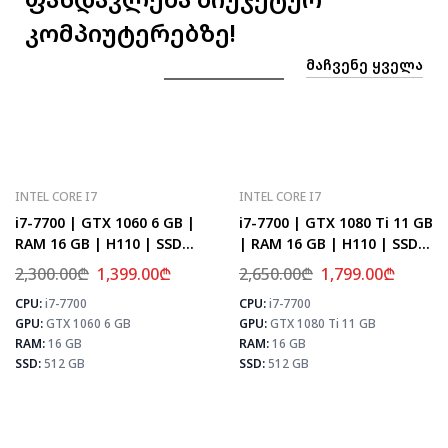
კომპიუტერებზე!
ᲛᲐᲩᲕᲔᲜᲔ ᲧᲕᲔᲚᲐ
INTEL CORE I7
INTEL CORE I7
i7-7700 | GTX 1060 6 GB |
i7-7700 | GTX 1080 Ti 11 GB
RAM 16 GB | H110 | SSD
| RAM 16 GB | H110 | SSD
512 GB
512 GB
2,300.00
₾
1,399.00
₾
2,650.00
₾
1,799.00
₾
CPU:
i7-7700
CPU:
i7-7700
⚡ MAX FPS
⚡
GPU:
GTX 1060 6 GB
GPU:
GTX 1080 Ti 11 GB
CS2
133
PUBG
78
RAM:
16 GB
RAM:
16 GB
Fortnite
92
SSD:
512 GB
SSD:
512 GB
 MAX FPS
CS2
143