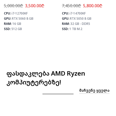
512 GB
| SSD 1 TB M.2
5,000.00
₾
3,500.00
₾
7,450.00
₾
5,800.00
₾
CPU:
i7-12700KF
CPU:
i7-14700KF
⚡ MAX FPS
⚡
GPU:
RTX 5060 8 GB
GPU:
RTX 5050 8 GB
CS2
331
PUBG
193
RAM:
16 GB
RAM:
32 GB - DDR5
Fortnite
228
SSD:
512 GB
SSD:
1 TB M.2
 MAX FPS
CS2
435
PUBG
259
Fortnite
306
ფასდაკლება AMD Ryzen
კომპიუტერებზე!
ᲛᲐᲩᲕᲔᲜᲔ ᲧᲕᲔᲚᲐ