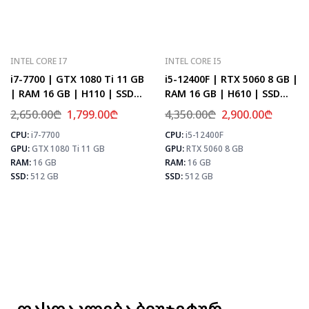
INTEL CORE I7
INTEL CORE I5
i7-7700 | GTX 1080 Ti 11 GB
i5-12400F | RTX 5060 8 GB |
| RAM 16 GB | H110 | SSD
RAM 16 GB | H610 | SSD
512 GB
512 GB
2,650.00
₾
1,799.00
₾
4,350.00
₾
2,900.00
₾
CPU:
i7-7700
CPU:
i5-12400F
⚡ MAX FPS
⚡
GPU:
GTX 1080 Ti 11 GB
GPU:
RTX 5060 8 GB
CS2
156
PUBG
101
RAM:
16 GB
RAM:
16 GB
Fortnite
119
SSD:
512 GB
SSD:
512 GB
 MAX FPS
CS2
107
PUBG
64
Fortnite
76
ფასდაკლება ბიუჯეტურ