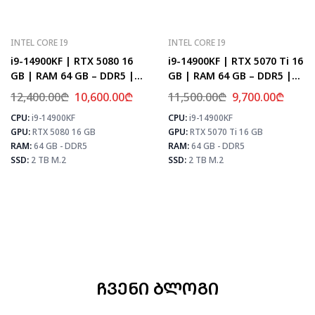
INTEL CORE I9
INTEL CORE I9
i9-14900KF | RTX 5080 16
i9-14900KF | RTX 5070 Ti 16
GB | RAM 64 GB – DDR5 |
GB | RAM 64 GB – DDR5 |
Z790 | SSD 2 TB M.2
Z790 | SSD 2 TB M.2
12,400.00
₾
10,600.00
₾
11,500.00
₾
9,700.00
₾
CPU:
i9-14900KF
CPU:
i9-14900KF
⚡ MAX FPS
⚡
GPU:
RTX 5080 16 GB
GPU:
RTX 5070 Ti 16 GB
CS2
504
PUBG
307
RAM:
64 GB - DDR5
RAM:
64 GB - DDR5
Fortnite
361
SSD:
2 TB M.2
SSD:
2 TB M.2
 MAX FPS
CS2
435
PUBG
259
Fortnite
306
ᲩᲕᲔᲜᲘ ᲑᲚᲝᲒᲘ