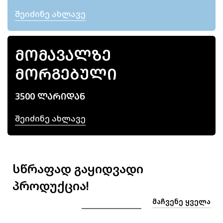
Შეიძინე Ახლავე
ᲛᲝᲛᲐᲕᲐᲚᲖᲔ
ᲛᲝᲠᲒᲔᲑᲣᲚᲘ
3500 ᲚᲐᲠᲘᲓᲐᲜ
Შეიძინე Ახლავე
სწრაფად გაყიდვადი
პროდუქცია!
ᲛᲐᲩᲕᲔᲜᲔ ᲧᲕᲔᲚᲐ