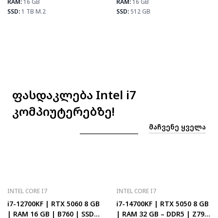
PUBG
171
RAM:
16 GB
RAM:
16 GB
Fortnite
202
SSD:
1 TB M.2
SSD:
512 GB
 MAX FPS
CS2
226
PUBG
133
Fortnite
157
ფასდაკლება Intel i7
კომპიუტერებზე!
ᲛᲐᲩᲕᲔᲜᲔ ᲧᲕᲔᲚᲐ
INTEL CORE I7
INTEL CORE I7
i7-12700KF | RTX 5060 8 GB
i7-14700KF | RTX 5050 8 GB
| RAM 16 GB | B760 | SSD
| RAM 32 GB – DDR5 | Z790