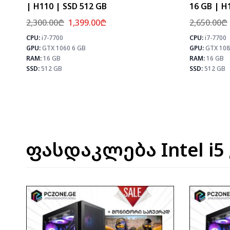
| H110 | SSD 512 GB
16 GB | H
2,300.00
₾
1,399.00
₾
2,650.00
₾
CPU:
i7-7700
CPU:
i7-7700
⚡ MAX FPS
GPU:
GTX 1060 6 GB
GPU:
GTX 108
CS2
133
PUBG
78
RAM:
16 GB
RAM:
16 GB
Fortnite
92
SSD:
512 GB
SSD:
512 GB
ფასდაკლება Intel i5