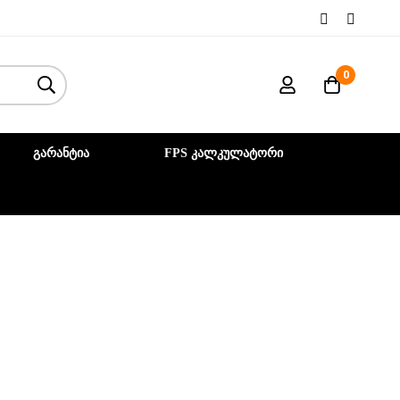
0
ᲒᲐᲠᲐᲜᲢᲘᲐ
FPS ᲙᲐᲚᲙᲣᲚᲐᲢᲝᲠᲘ