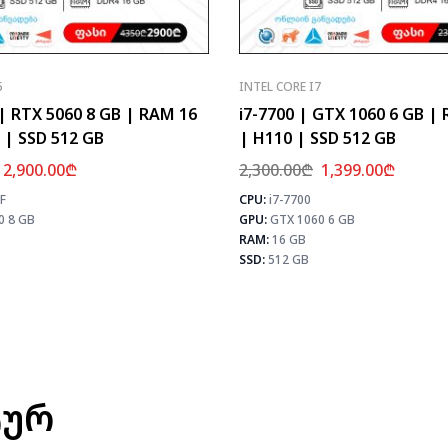
5
INTEL CORE I7
 | RTX 5060 8 GB | RAM 16
i7-7700 | GTX 1060 6 GB |
 | SSD 512 GB
| H110 | SSD 512 GB
2,900.00
₾
2,300.00
₾
1,399.00
₾
F
CPU:
i7-7700
⚡ MAX FPS
0 8 GB
GPU:
GTX 1060 6 GB
CS2
245
PUBG
152
RAM:
16 GB
Fortnite
179
SSD:
512 GB
ტურ