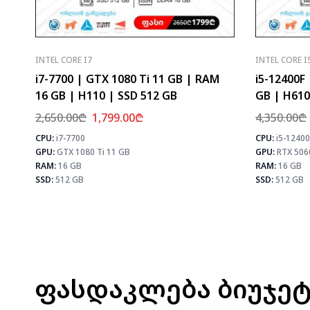
INTEL CORE I7
INTEL CORE I
i7-7700 | GTX 1080 Ti 11 GB | RAM
i5-12400F
16 GB | H110 | SSD 512 GB
GB | H610
2,650.00
₾
1,799.00
₾
4,350.00
₾
CPU:
i7-7700
CPU:
i5-12400
⚡ MAX FPS
GPU:
GTX 1080 Ti 11 GB
GPU:
RTX 506
CS2
156
PUBG
101
RAM:
16 GB
RAM:
16 GB
Fortnite
119
SSD:
512 GB
SSD:
512 GB
ფასდაკლება ბიუჯე