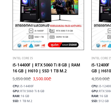
INTEL CORE I5
INTEL CORE I
i5-14400F | RTX 5060 Ti 8 GB | RAM
i5-12400F
16 GB | H610 | SSD 1 TB M.2
GB | H610
5,050.00
₾
3,500.00
₾
4,350.00
₾
CPU:
i5-14400F
CPU:
i5-12400
⚡ MAX FPS
GPU:
RTX 5060 Ti 8 GB
GPU:
RTX 506
CS2
278
PUBG
171
RAM:
16 GB
RAM:
16 GB
Fortnite
202
SSD:
1 TB M.2
SSD:
512 GB