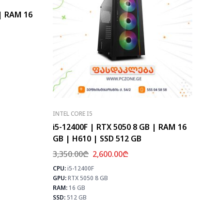
 | RAM 16
⚡ MAX FPS
CS2
270
PUBG
164
Fortnite
194
INTEL CORE I5
i5-12400F | RTX 5050 8 GB | RAM 16
GB | H610 | SSD 512 GB
3,350.00
₾
2,600.00
₾
CPU:
i5-12400F
⚡ MAX 
GPU:
RTX 5050 8 GB
CS2
PUB
RAM:
16 GB
Fortn
SSD:
512 GB