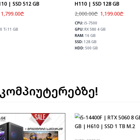
110 | SSD 512 GB
H110 | SSD 128 GB
1,799.00
₾
2,000.00
₾
1,199.00
₾
CPU:
i5-7500
⚡ MAX FPS
0 Ti 11 GB
GPU:
RX 580 4 GB
CS2
156
PUBG
101
RAM:
16 GB
Fortnite
119
SSD:
128 GB
HDD:
500 GB
 კომპიუტერებზე!