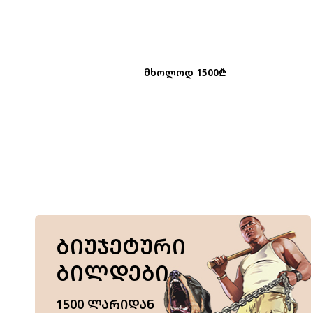
🎁Intel i7 
ᲛᲮᲝᲚᲝᲓ 1500₾
ᲑᲘᲣᲯᲔᲢᲣᲠᲘ
ᲑᲘᲚᲓᲔᲑᲘ
1500 ᲚᲐᲠᲘᲓᲐᲜ