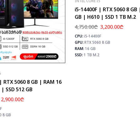
INTEL CORE I5
i5-14400F | RTX 5060 8 GB
GB | H610 | SSD 1 TB M.2
4,750.00
₾
3,200.00
₾
CPU:
i5-14400F
GPU:
RTX 5060 8 GB
RAM:
16 GB
SSD:
1 TB M.2
5
 | RTX 5060 8 GB | RAM 16
 | SSD 512 GB
2,900.00
₾
F
⚡ MAX FPS
0 8 GB
CS2
245
PUBG
152
Fortnite
179