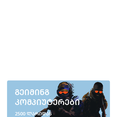
+ GTX 1080 Ti 11 GB
ᲒᲔᲘᲛᲘᲜᲒ
ᲙᲝᲛᲞᲘᲣᲢᲔᲠᲔᲑᲘ
2500 ᲚᲐᲠᲘᲓᲐᲜ