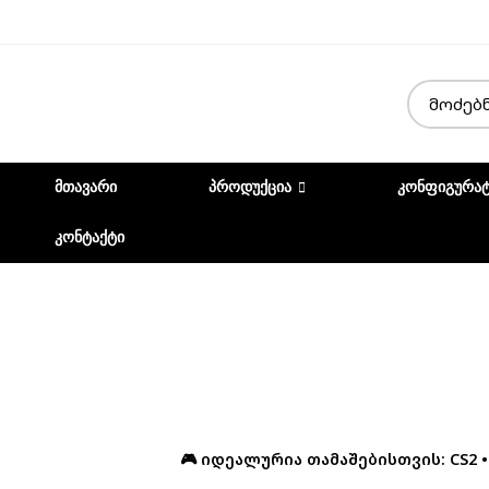
ᲛᲗᲐᲕᲐᲠᲘ
ᲞᲠᲝᲓᲣᲥᲪᲘᲐ
ᲙᲝᲜᲤᲘᲒᲣᲠᲐ
ᲙᲝᲜᲢᲐᲥᲢᲘ
🎮 იდეალურია თამაშებისთვის: CS2 • GT