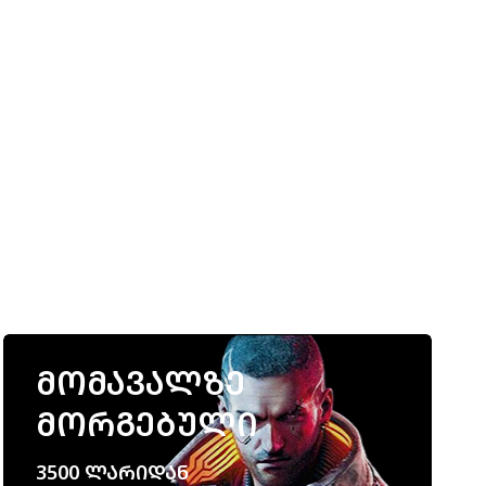
🔥
ᲛᲝᲛᲐᲕᲐᲚᲖᲔ
ᲛᲝᲠᲒᲔᲑᲣᲚᲘ
3500 ᲚᲐᲠᲘᲓᲐᲜ