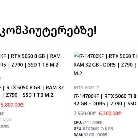
 კომპიუტერებზე!
7
F | RTX 5050 8 GB | RAM 32
INTEL CORE I7
 | Z790 | SSD 1 TB M.2
i7-14700KF | RTX 5060 Ti 
32 GB – DDR5 | Z790 | SSD
5,800.00
₾
7,950.00
₾
6,300.00
₾
0KF
⚡ MAX FPS
0 8 GB
CS2
347
CPU:
i7-14700KF
PUBG
187
 DDR5
GPU:
RTX 5060 Ti 8 GB
Fortnite
220
RAM:
32 GB - DDR5