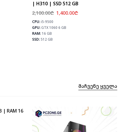
| H310 | SSD 512 GB
2,100.00
₾
1,400.00
₾
CPU:
i5-9500
⚡ MAX 
⚡ MAX FPS
GPU:
GTX 1060 6 GB
CS2
CS2
107
PUB
RAM:
16 GB
PUBG
64
Fortn
SSD:
512 GB
Fortnite
76
Მაჩვენე Ყველა