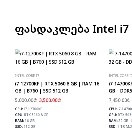
ფასდაკლება Intel i7
INTEL CORE I7
INTEL CORE I
i7-12700KF | RTX 5060 8 GB | RAM 16
i7-14700K
GB | B760 | SSD 512 GB
GB – DDR5
5,000.00
₾
3,500.00
₾
7,450.00
₾
CPU:
i7-12700KF
CPU:
i7-1470
⚡ MAX FPS
GPU:
RTX 5060 8 GB
GPU:
RTX 505
CS2
331
PUBG
193
RAM:
16 GB
RAM:
32 GB -
Fortnite
228
SSD:
512 GB
SSD:
1 TB M.2