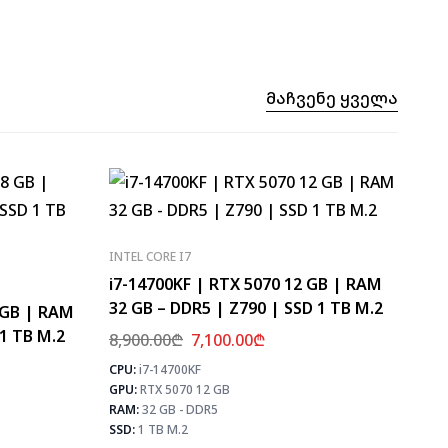
Მაჩვენე Ყველა
INTEL CORE I7
i7-14700KF | RTX 5070 12 GB | RAM
32 GB – DDR5 | Z790 | SSD 1 TB M.2
8 GB | RAM
 1 TB M.2
8,900.00
₾
7,100.00
₾
CPU:
i7-14700KF
⚡ MAX 
GPU:
RTX 5070 12 GB
CS2
⚡ MAX FPS
PUB
RAM:
32 GB - DDR5
CS2
407
Fortn
SSD:
1 TB M.2
PUBG
235