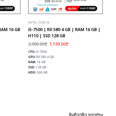
INTEL CORE I5
 RAM 16 GB
i5-7500 | RX 580 4 GB | RAM 16 GB |
H110 | SSD 128 GB
2,000.00
₾
1,199.00
₾
CPU:
i5-7500
⚡ MAX FPS
⚡ MAX 
GPU:
RX 580 4 GB
CS2
133
CS2
PUBG
78
RAM:
16 GB
PUB
Fortnite
92
SSD:
128 GB
Fortn
HDD:
500 GB
Მაჩვენე Ყველა