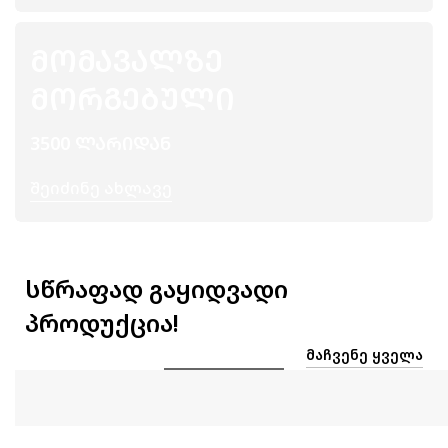
ᲛᲝᲛᲐᲕᲐᲚᲖᲔ
ᲛᲝᲠᲒᲔᲑᲣᲚᲘ
3500 ᲚᲐᲠᲘᲓᲐᲜ
Შეიძინე Ახლავე
სწრაფად გაყიდვადი
პროდუქცია!
ᲛᲐᲩᲕᲔᲜᲔ ᲧᲕᲔᲚᲐ