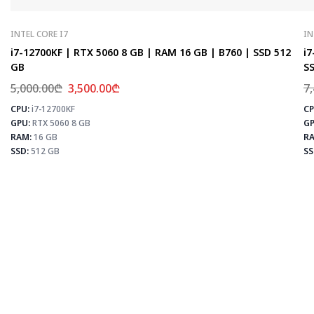
INTEL CORE I7
IN
i7-12700KF | RTX 5060 8 GB | RAM 16 GB | B760 | SSD 512
i7
GB
SS
5,000.00
₾
3,500.00
₾
7
CPU:
i7-12700KF
CP
⚡
GPU:
RTX 5060 8 GB
GP
RAM:
16 GB
RA
SSD:
512 GB
SS