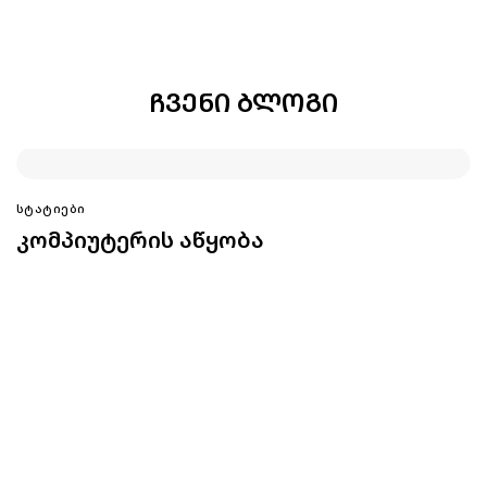
ᲩᲕᲔᲜᲘ ᲑᲚᲝᲒᲘ
ᲡᲢᲐᲢᲘᲔᲑᲘ
კომპიუტერის აწყობა