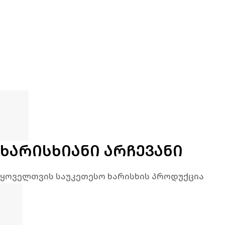
ᲮᲐᲠᲘᲡᲮᲘᲐᲜᲘ ᲐᲠᲩᲔᲕᲐᲜᲘ
ყოველთვის საუკეთესო ხარისხის პროდუქცია