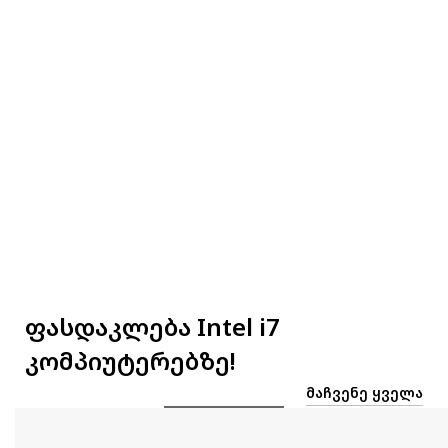
ფასდაკლება Intel i7
კომპიუტერებზე!
ᲛᲐᲩᲕᲔᲜᲔ ᲧᲕᲔᲚᲐ