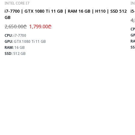
INTEL CORE I7
IN
i7-7700 | GTX 1080 Ti 11 GB | RAM 16 GB | H110 | SSD 512
i5
GB
4
2,650.00
₾
1,799.00
₾
CP
GP
CPU:
i7-7700
⚡
RA
GPU:
GTX 1080 Ti 11 GB
SS
RAM:
16 GB
SSD:
512 GB