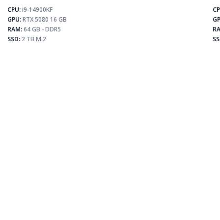
CPU:
i9-14900KF
CP
⚡
GPU:
RTX 5080 16 GB
GP
RAM:
64 GB - DDR5
RA
SSD:
2 TB M.2
SS