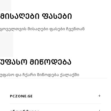
ᲛᲘᲡᲐᲦᲔᲑᲘ ᲤᲐᲡᲔᲑᲘ
ყოველთვის მისაღები ფასები ჩვენთან
ᲣᲤᲐᲡᲝ ᲛᲘᲬᲝᲓᲔᲑᲐ
უფასო და ჩქარი მიწოდება ქალაქში
PCZONE.GE
პრემიუმ კლასის კომპიუტერული ტექნიკისა და გეიმინგ