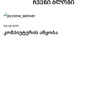
ᲩᲕᲔᲜᲘ ᲑᲚᲝᲒᲘ
ᲡᲢᲐᲢᲘᲔᲑᲘ
კომპიუტერის აწყობა