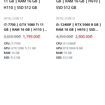
INTEL CORE I7
INTEL CORE I5
i7-7700 | GTX 1080 Ti 11
i5-12400F | RTX 5060 8 GB |
GB | RAM 16 GB | H110 |
RAM 16 GB | H610 | SSD
SSD 512 GB
512 GB
2,650.00
₾
1,799.00
₾
4,350.00
₾
2,900.00
₾
CPU:
i7-7700
CPU:
i5-12400F
⚡ MAX FPS
⚡
GPU:
GTX 1080 Ti 11 GB
GPU:
RTX 5060 8 GB
CS2
156
PUBG
101
RAM:
16 GB
RAM:
16 GB
Fortnite
119
SSD:
512 GB
SSD:
512 GB