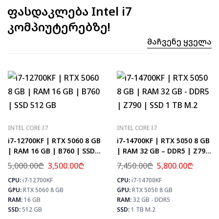
ფასდაკლება Intel i7
კომპიუტერებზე!
Მაჩვენე Ყველა
INTEL CORE I7
INTEL CORE I7
i7-12700KF | RTX 5060 8 GB
i7-14700KF | RTX 5050 8 GB
| RAM 16 GB | B760 | SSD
| RAM 32 GB – DDR5 | Z790
512 GB
| SSD 1 TB M.2
5,000.00
₾
3,500.00
₾
7,450.00
₾
5,800.00
₾
CPU:
i7-12700KF
CPU:
i7-14700KF
⚡ MAX FPS
⚡
GPU:
RTX 5060 8 GB
GPU:
RTX 5050 8 GB
CS2
331
PUBG
193
RAM:
16 GB
RAM:
32 GB - DDR5
Fortnite
228
SSD:
512 GB
SSD:
1 TB M.2