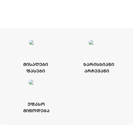
ᲛᲘᲡᲐᲦᲔᲑᲘ
ᲮᲐᲠᲘᲡᲮᲘᲐᲜᲘ
ᲤᲐᲡᲔᲑᲘ
ᲐᲠᲩᲔᲕᲐᲜᲘ
ᲣᲤᲐᲡᲝ
ᲛᲘᲬᲝᲓᲔᲑᲐ