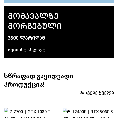
ᲛᲝᲛᲐᲕᲐᲚᲖᲔ
ᲛᲝᲠᲒᲔᲑᲣᲚᲘ
3500 ᲚᲐᲠᲘᲓᲐᲜ
Შეიძინე Ახლავე
სწრაფად გაყიდვადი
პროდუქცია!
Მაჩვენე Ყველა