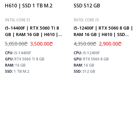
INTEL CORE I5
INTEL CORE I5
i5-14400F | RTX 5060 Ti 8
i5-12400F | RTX 5060 8 GB |
GB | RAM 16 GB | H610 |
RAM 16 GB | H610 | SSD
SSD 1 TB M.2
512 GB
5,050.00
₾
3,500.00
₾
4,350.00
₾
2,900.00
₾
CPU:
i5-14400F
CPU:
i5-12400F
⚡ MAX FPS
⚡
GPU:
RTX 5060 Ti 8 GB
GPU:
RTX 5060 8 GB
CS2
278
PUBG
171
RAM:
16 GB
RAM:
16 GB
Fortnite
202
SSD:
1 TB M.2
SSD:
512 GB