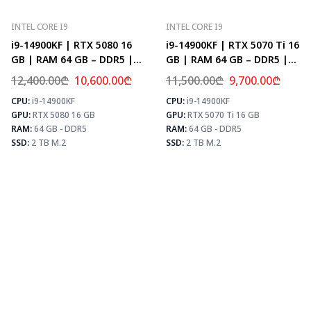
INTEL CORE I9
INTEL CORE I9
i9-14900KF | RTX 5080 16
i9-14900KF | RTX 5070 Ti 16
GB | RAM 64 GB – DDR5 |
GB | RAM 64 GB – DDR5 |
Z790 | SSD 2 TB M.2
Z790 | SSD 2 TB M.2
12,400.00
₾
10,600.00
₾
11,500.00
₾
9,700.00
₾
CPU:
i9-14900KF
CPU:
i9-14900KF
⚡ MAX FPS
⚡
GPU:
RTX 5080 16 GB
GPU:
RTX 5070 Ti 16 GB
CS2
504
PUBG
307
RAM:
64 GB - DDR5
RAM:
64 GB - DDR5
Fortnite
361
SSD:
2 TB M.2
SSD:
2 TB M.2