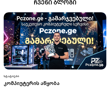
ᲩᲕᲔᲜᲘ ᲑᲚᲝᲒᲘ
ᲡᲢᲐᲢᲘᲔᲑᲘ
კომპიუტერის აწყობა