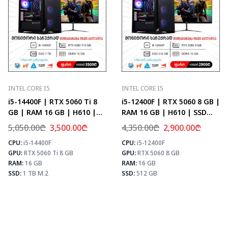
INTEL CORE I5
INTEL CORE I5
i5-14400F | RTX 5060 Ti 8
i5-12400F | RTX 5060 8 GB |
GB | RAM 16 GB | H610 |
RAM 16 GB | H610 | SSD
SSD 1 TB M.2
512 GB
5,050.00
₾
3,500.00
₾
4,350.00
₾
2,900.00
₾
CPU:
i5-14400F
CPU:
i5-12400F
⚡ MAX FPS
⚡ MAX FPS
⚡
GPU:
RTX 5060 Ti 8 GB
GPU:
RTX 5060 8 GB
CS2
226
CS2
278
PUBG
133
PUBG
171
RAM:
16 GB
RAM:
16 GB
Fortnite
157
Fortnite
202
SSD:
1 TB M.2
SSD:
512 GB