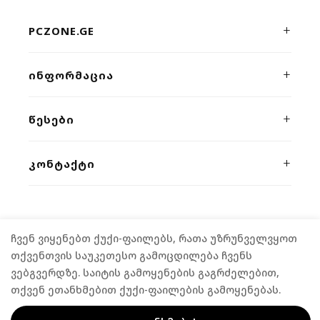
PCZONE.GE
პრემიუმ კლასის კომპიუტერული ტექნიკისა და გეიმინგ
ᲘᲜᲤᲝᲠᲛᲐᲪᲘᲐ
მოწყობილობების ონლაინ მაღაზია. ხარისხი, სისწრაფე
და პროფესიონალური მხარდაჭერა ერთ სივრცეში.
ჩვენს შესახებ
ᲬᲔᲡᲔᲑᲘ
კონტაქტი
კონფიდენციალურობა
ᲙᲝᲜᲢᲐᲥᲢᲘ
მიწოდება
წესები და პირობები
გარანტია
ვეფხისტყაოსნის 54/2
,
თბილისი
განვადება
(+995) 555 04 58 58
FPS კალკულატორი
როგორ შევიძინოთ
ჩვენ ვიყენებთ ქუქი-ფაილებს, რათა უზრუნველვყოთ
contact@pczone.ge
©
2026
PCZONE.GE. ALL RIGHTS RESERVED.
თქვენთვის საუკეთესო გამოცდილება ჩვენს
ვებგვერდზე. საიტის გამოყენების გაგრძელებით,
თქვენ ეთანხმებით ქუქი-ფაილების გამოყენებას.