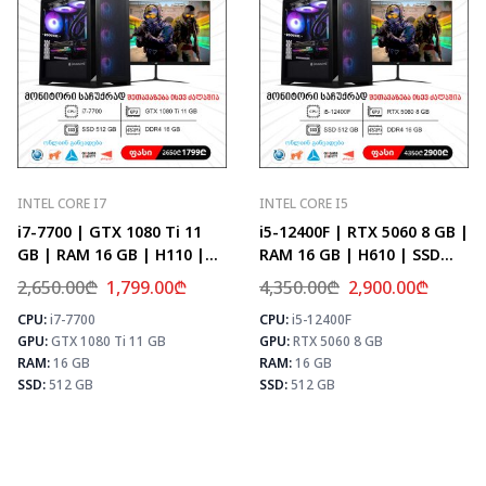
INTEL CORE I7
INTEL CORE I5
i7-7700 | GTX 1080 Ti 11
i5-12400F | RTX 5060 8 GB |
GB | RAM 16 GB | H110 |
RAM 16 GB | H610 | SSD
SSD 512 GB
512 GB
2,650.00
₾
1,799.00
₾
4,350.00
₾
2,900.00
₾
CPU:
i7-7700
CPU:
i5-12400F
⚡ MAX FPS
⚡
⚡ MAX FPS
GPU:
GTX 1080 Ti 11 GB
GPU:
RTX 5060 8 GB
CS2
156
CS2
107
PUBG
101
RAM:
16 GB
RAM:
16 GB
PUBG
64
Fortnite
119
SSD:
512 GB
SSD:
512 GB
Fortnite
76