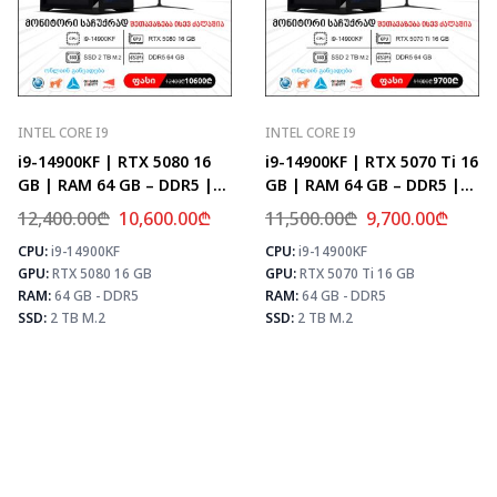
INTEL CORE I9
INTEL CORE I9
i9-14900KF | RTX 5080 16
i9-14900KF | RTX 5070 Ti 16
GB | RAM 64 GB – DDR5 |
GB | RAM 64 GB – DDR5 |
Z790 | SSD 2 TB M.2
Z790 | SSD 2 TB M.2
12,400.00
₾
10,600.00
₾
11,500.00
₾
9,700.00
₾
CPU:
i9-14900KF
CPU:
i9-14900KF
⚡ MAX FPS
⚡ MAX FPS
⚡
GPU:
RTX 5080 16 GB
GPU:
RTX 5070 Ti 16 GB
CS2
435
CS2
504
PUBG
259
PUBG
307
RAM:
64 GB - DDR5
RAM:
64 GB - DDR5
Fortnite
306
Fortnite
361
SSD:
2 TB M.2
SSD:
2 TB M.2