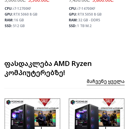
5,000.00
₾
3,500.00
₾
7,450.00
₾
5,800.00
₾
CPU:
i7-12700KF
CPU:
i7-14700KF
⚡ MAX FPS
⚡ MAX FPS
⚡
GPU:
RTX 5060 8 GB
GPU:
RTX 5050 8 GB
CS2
435
CS2
331
PUBG
259
PUBG
193
RAM:
16 GB
RAM:
32 GB - DDR5
Fortnite
306
Fortnite
228
SSD:
512 GB
SSD:
1 TB M.2
ფასდაკლება AMD Ryzen
კომპიუტერებზე!
Მაჩვენე Ყველა