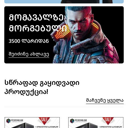
ᲛᲝᲛᲐᲕᲐᲚᲖᲔ
ᲛᲝᲠᲒᲔᲑᲣᲚᲘ
3500 ᲚᲐᲠᲘᲓᲐᲜ
Შეიძინე Ახლავე
სწრაფად გაყიდვადი
პროდუქცია!
Მაჩვენე Ყველა