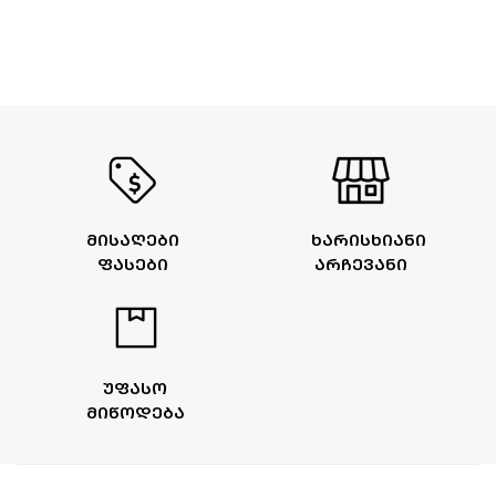
ᲛᲘᲡᲐᲦᲔᲑᲘ
ᲮᲐᲠᲘᲡᲮᲘᲐᲜᲘ
ᲤᲐᲡᲔᲑᲘ
ᲐᲠᲩᲔᲕᲐᲜᲘ
ᲣᲤᲐᲡᲝ
ᲛᲘᲬᲝᲓᲔᲑᲐ