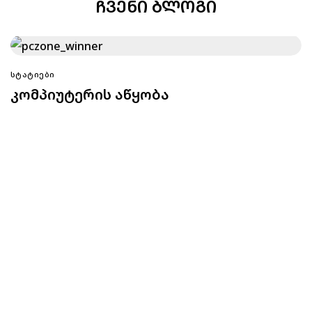
ᲩᲕᲔᲜᲘ ᲑᲚᲝᲒᲘ
ᲡᲢᲐᲢᲘᲔᲑᲘ
კომპიუტერის აწყობა