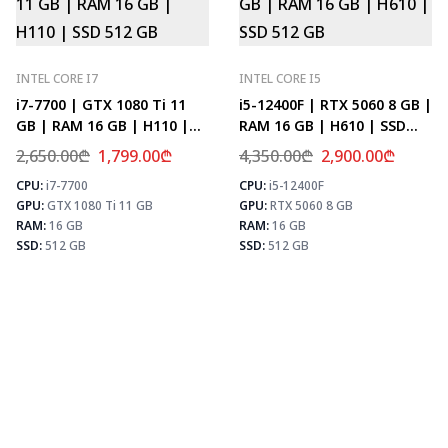
INTEL CORE I7
INTEL CORE I5
i7-7700 | GTX 1080 Ti 11
i5-12400F | RTX 5060 8 GB |
GB | RAM 16 GB | H110 |
RAM 16 GB | H610 | SSD
SSD 512 GB
512 GB
2,650.00
₾
1,799.00
₾
4,350.00
₾
2,900.00
₾
CPU:
i7-7700
CPU:
i5-12400F
⚡ MAX FPS
⚡
GPU:
GTX 1080 Ti 11 GB
GPU:
RTX 5060 8 GB
CS2
156
PUBG
101
RAM:
16 GB
RAM:
16 GB
Fortnite
119
SSD:
512 GB
SSD:
512 GB