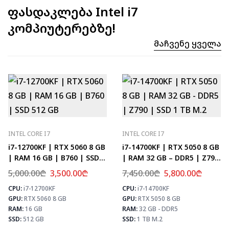
ფასდაკლება Intel i7
კომპიუტერებზე!
Მაჩვენე Ყველა
INTEL CORE I7
INTEL CORE I7
i7-12700KF | RTX 5060 8 GB
i7-14700KF | RTX 5050 8 GB
| RAM 16 GB | B760 | SSD
| RAM 32 GB – DDR5 | Z790
512 GB
| SSD 1 TB M.2
5,000.00
₾
3,500.00
₾
7,450.00
₾
5,800.00
₾
CPU:
i7-12700KF
CPU:
i7-14700KF
⚡ MAX FPS
⚡
GPU:
RTX 5060 8 GB
GPU:
RTX 5050 8 GB
CS2
331
PUBG
193
RAM:
16 GB
RAM:
32 GB - DDR5
Fortnite
228
SSD:
512 GB
SSD:
1 TB M.2