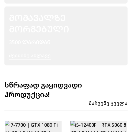
ᲛᲝᲛᲐᲕᲐᲚᲖᲔ
ᲛᲝᲠᲒᲔᲑᲣᲚᲘ
3500 ᲚᲐᲠᲘᲓᲐᲜ
Შეიძინე Ახლავე
სწრაფად გაყიდვადი
პროდუქცია!
Მაჩვენე Ყველა