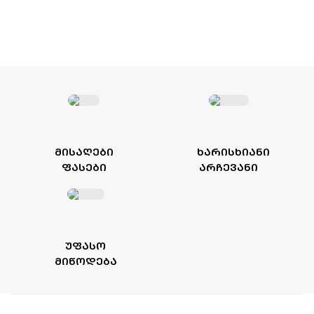
ᲛᲘᲡᲐᲦᲔᲑᲘ
ᲮᲐᲠᲘᲡᲮᲘᲐᲜᲘ
ᲤᲐᲡᲔᲑᲘ
ᲐᲠᲩᲔᲕᲐᲜᲘ
ᲣᲤᲐᲡᲝ
ᲛᲘᲬᲝᲓᲔᲑᲐ