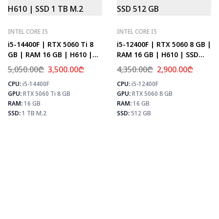
INTEL CORE I5
INTEL CORE I5
i5-14400F | RTX 5060 Ti 8
i5-12400F | RTX 5060 8 GB |
GB | RAM 16 GB | H610 |
RAM 16 GB | H610 | SSD
SSD 1 TB M.2
512 GB
5,050.00
₾
3,500.00
₾
4,350.00
₾
2,900.00
₾
CPU:
i5-14400F
CPU:
i5-12400F
⚡ MAX FPS
⚡
GPU:
RTX 5060 Ti 8 GB
GPU:
RTX 5060 8 GB
CS2
278
PUBG
171
RAM:
16 GB
RAM:
16 GB
Fortnite
202
SSD:
1 TB M.2
SSD:
512 GB