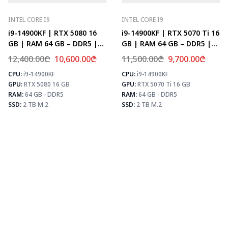
INTEL CORE I9
INTEL CORE I9
i9-14900KF | RTX 5080 16
i9-14900KF | RTX 5070 Ti 16
GB | RAM 64 GB – DDR5 |
GB | RAM 64 GB – DDR5 |
Z790 | SSD 2 TB M.2
Z790 | SSD 2 TB M.2
12,400.00
₾
10,600.00
₾
11,500.00
₾
9,700.00
₾
CPU:
i9-14900KF
CPU:
i9-14900KF
⚡ MAX FPS
⚡
GPU:
RTX 5080 16 GB
GPU:
RTX 5070 Ti 16 GB
CS2
504
PUBG
307
RAM:
64 GB - DDR5
RAM:
64 GB - DDR5
Fortnite
361
SSD:
2 TB M.2
SSD:
2 TB M.2