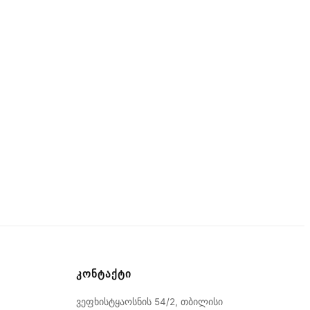
ᲙᲝᲜᲢᲐᲥᲢᲘ
ვეფხისტყაოსნის 54/2
,
თბილისი