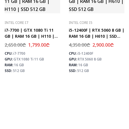
INTEL CORE I7
INTEL CORE I5
i7-7700 | GTX 1080 Ti 11
i5-12400F | RTX 5060 8 GB |
GB | RAM 16 GB | H110 |
RAM 16 GB | H610 | SSD
SSD 512 GB
512 GB
2,650.00
₾
1,799.00
₾
4,350.00
₾
2,900.00
₾
CPU:
i7-7700
CPU:
i5-12400F
⚡ MAX FPS
⚡
GPU:
GTX 1080 Ti 11 GB
GPU:
RTX 5060 8 GB
CS2
156
PUBG
101
RAM:
16 GB
RAM:
16 GB
Fortnite
119
SSD:
512 GB
SSD:
512 GB