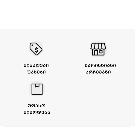
ᲛᲘᲡᲐᲦᲔᲑᲘ
ᲮᲐᲠᲘᲡᲮᲘᲐᲜᲘ
ᲤᲐᲡᲔᲑᲘ
ᲐᲠᲩᲔᲕᲐᲜᲘ
ᲣᲤᲐᲡᲝ
ᲛᲘᲬᲝᲓᲔᲑᲐ