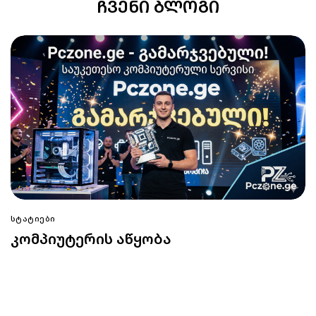
ᲩᲕᲔᲜᲘ ᲑᲚᲝᲒᲘ
ᲡᲢᲐᲢᲘᲔᲑᲘ
კომპიუტერის აწყობა