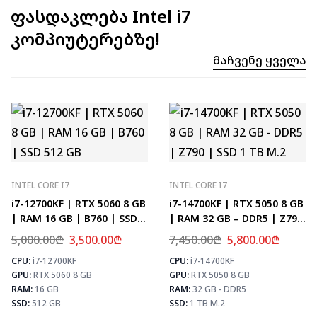
ფასდაკლება Intel i7
კომპიუტერებზე!
Მაჩვენე Ყველა
INTEL CORE I7
INTEL CORE I7
i7-12700KF | RTX 5060 8 GB
i7-14700KF | RTX 5050 8 GB
| RAM 16 GB | B760 | SSD
| RAM 32 GB – DDR5 | Z790
512 GB
| SSD 1 TB M.2
5,000.00
₾
3,500.00
₾
7,450.00
₾
5,800.00
₾
CPU:
i7-12700KF
CPU:
i7-14700KF
⚡ MAX FPS
⚡
GPU:
RTX 5060 8 GB
GPU:
RTX 5050 8 GB
CS2
331
PUBG
193
RAM:
16 GB
RAM:
32 GB - DDR5
Fortnite
228
SSD:
512 GB
SSD:
1 TB M.2