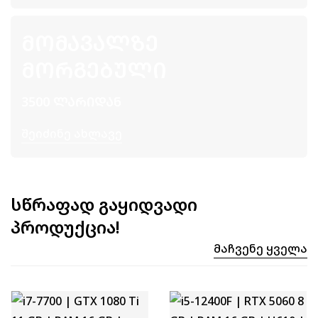
ᲛᲝᲛᲐᲕᲐᲚᲖᲔ
ᲛᲝᲠᲒᲔᲑᲣᲚᲘ
3500 ᲚᲐᲠᲘᲓᲐᲜ
Შეიძინე Ახლავე
სწრაფად გაყიდვადი
პროდუქცია!
Მაჩვენე Ყველა