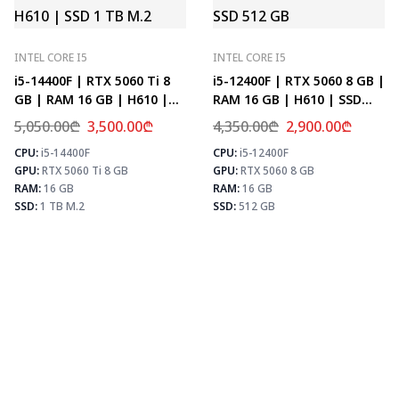
INTEL CORE I5
INTEL CORE I5
i5-14400F | RTX 5060 Ti 8
i5-12400F | RTX 5060 8 GB |
GB | RAM 16 GB | H610 |
RAM 16 GB | H610 | SSD
SSD 1 TB M.2
512 GB
5,050.00
₾
3,500.00
₾
4,350.00
₾
2,900.00
₾
CPU:
i5-14400F
CPU:
i5-12400F
⚡ MAX FPS
⚡
GPU:
RTX 5060 Ti 8 GB
GPU:
RTX 5060 8 GB
CS2
278
PUBG
171
RAM:
16 GB
RAM:
16 GB
Fortnite
202
SSD:
1 TB M.2
SSD:
512 GB