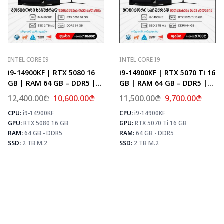
INTEL CORE I9
INTEL CORE I9
i9-14900KF | RTX 5080 16
i9-14900KF | RTX 5070 Ti 16
GB | RAM 64 GB – DDR5 |
GB | RAM 64 GB – DDR5 |
Z790 | SSD 2 TB M.2
Z790 | SSD 2 TB M.2
12,400.00
₾
10,600.00
₾
11,500.00
₾
9,700.00
₾
CPU:
i9-14900KF
CPU:
i9-14900KF
⚡ MAX FPS
⚡
GPU:
RTX 5080 16 GB
GPU:
RTX 5070 Ti 16 GB
CS2
504
PUBG
307
RAM:
64 GB - DDR5
RAM:
64 GB - DDR5
Fortnite
361
SSD:
2 TB M.2
SSD:
2 TB M.2