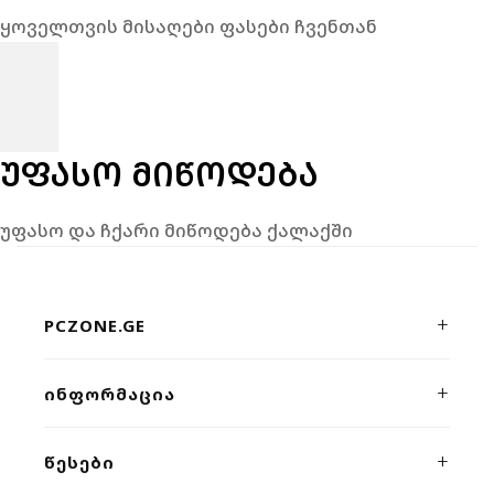
ყოველთვის მისაღები ფასები ჩვენთან
ᲣᲤᲐᲡᲝ ᲛᲘᲬᲝᲓᲔᲑᲐ
უფასო და ჩქარი მიწოდება ქალაქში
PCZONE.GE
პრემიუმ კლასის კომპიუტერული ტექნიკისა და გეიმინგ
ᲘᲜᲤᲝᲠᲛᲐᲪᲘᲐ
მოწყობილობების ონლაინ მაღაზია. ხარისხი, სისწრაფე
და პროფესიონალური მხარდაჭერა ერთ სივრცეში.
ჩვენს შესახებ
ᲬᲔᲡᲔᲑᲘ
კონტაქტი