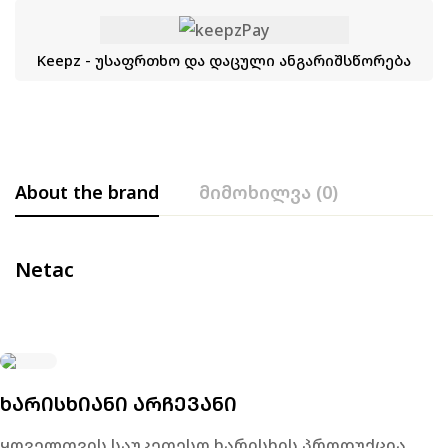
Keepz - უსაფრთხო და დაცული ანგარიშსწორება
About the brand
მიმოხილვა (0)
Netac
ᲮᲐᲠᲘᲡᲮᲘᲐᲜᲘ ᲐᲠᲩᲔᲕᲐᲜᲘ
ყოველთვის საუკეთესო ხარისხის პროდუქცია