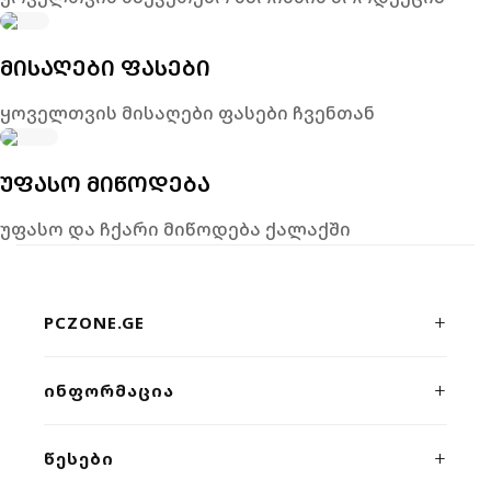
ᲛᲘᲡᲐᲦᲔᲑᲘ ᲤᲐᲡᲔᲑᲘ
ყოველთვის მისაღები ფასები ჩვენთან
ᲣᲤᲐᲡᲝ ᲛᲘᲬᲝᲓᲔᲑᲐ
უფასო და ჩქარი მიწოდება ქალაქში
PCZONE.GE
პრემიუმ კლასის კომპიუტერული ტექნიკისა და გეიმინგ
ᲘᲜᲤᲝᲠᲛᲐᲪᲘᲐ
მოწყობილობების ონლაინ მაღაზია. ხარისხი, სისწრაფე
და პროფესიონალური მხარდაჭერა ერთ სივრცეში.
ჩვენს შესახებ
ᲬᲔᲡᲔᲑᲘ
კონტაქტი