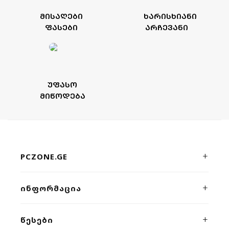
ᲛᲘᲡᲐᲦᲔᲑᲘ
ᲮᲐᲠᲘᲡᲮᲘᲐᲜᲘ
ᲤᲐᲡᲔᲑᲘ
ᲐᲠᲩᲔᲕᲐᲜᲘ
ᲣᲤᲐᲡᲝ
ᲛᲘᲬᲝᲓᲔᲑᲐ
PCZONE.GE
პრემიუმ კლასის კომპიუტერული ტექნიკისა და გეიმინგ
ᲘᲜᲤᲝᲠᲛᲐᲪᲘᲐ
მოწყობილობების ონლაინ მაღაზია. ხარისხი, სისწრაფე
და პროფესიონალური მხარდაჭერა ერთ სივრცეში.
ჩვენს შესახებ
ᲬᲔᲡᲔᲑᲘ