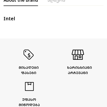
Intel
ᲛᲘᲡᲐᲦᲔᲑᲘ
ᲮᲐᲠᲘᲡᲮᲘᲐᲜᲘ
ᲤᲐᲡᲔᲑᲘ
ᲐᲠᲩᲔᲕᲐᲜᲘ
ᲣᲤᲐᲡᲝ
ᲛᲘᲬᲝᲓᲔᲑᲐ