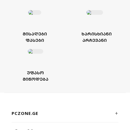
ᲛᲘᲡᲐᲦᲔᲑᲘ
ᲮᲐᲠᲘᲡᲮᲘᲐᲜᲘ
ᲤᲐᲡᲔᲑᲘ
ᲐᲠᲩᲔᲕᲐᲜᲘ
ᲣᲤᲐᲡᲝ
ᲛᲘᲬᲝᲓᲔᲑᲐ
PCZONE.GE
პრემიუმ კლასის კომპიუტერული ტექნიკისა და გეიმინგ