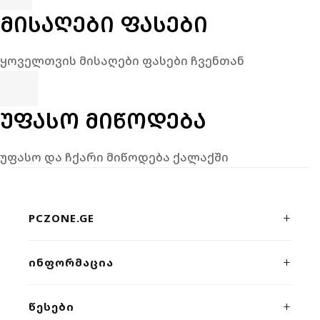
ᲛᲘᲡᲐᲦᲔᲑᲘ ᲤᲐᲡᲔᲑᲘ
ყოველთვის მისაღები ფასები ჩვენთან
ᲣᲤᲐᲡᲝ ᲛᲘᲬᲝᲓᲔᲑᲐ
უფასო და ჩქარი მიწოდება ქალაქში
PCZONE.GE
პრემიუმ კლასის კომპიუტერული ტექნიკისა და გეიმინგ
ᲘᲜᲤᲝᲠᲛᲐᲪᲘᲐ
მოწყობილობების ონლაინ მაღაზია. ხარისხი, სისწრაფე
და პროფესიონალური მხარდაჭერა ერთ სივრცეში.
ჩვენს შესახებ
ᲬᲔᲡᲔᲑᲘ