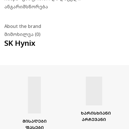
ანგარიშსწორება
About the brand
მიმოხილვა (0)
SK Hynix
ᲮᲐᲠᲘᲡᲮᲘᲐᲜᲘ
ᲐᲠᲩᲔᲕᲐᲜᲘ
ᲛᲘᲡᲐᲦᲔᲑᲘ
ᲤᲐᲡᲔᲑᲘ