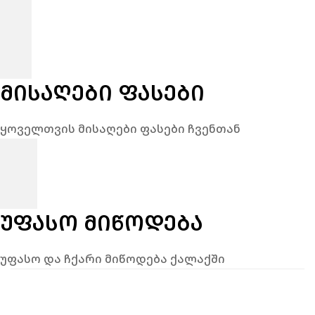
ᲛᲘᲡᲐᲦᲔᲑᲘ ᲤᲐᲡᲔᲑᲘ
ყოველთვის მისაღები ფასები ჩვენთან
ᲣᲤᲐᲡᲝ ᲛᲘᲬᲝᲓᲔᲑᲐ
უფასო და ჩქარი მიწოდება ქალაქში