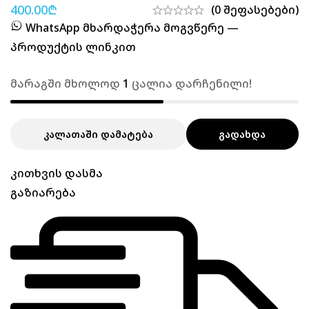
400.00
₾
(0 შეფასებები)
WhatsApp მხარდაჭერა მოგვწერე —
პროდუქტის ლინკით
მარაგში მხოლოდ
1
ცალია დარჩენილი!
ᲙᲐᲚᲐᲗᲐᲨᲘ ᲓᲐᲛᲐᲢᲔᲑᲐ
ᲒᲐᲓᲐᲮᲓᲐ
კითხვის დასმა
გაზიარება