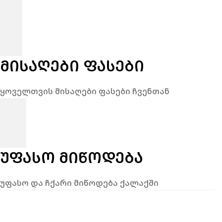
ᲛᲘᲡᲐᲦᲔᲑᲘ ᲤᲐᲡᲔᲑᲘ
ყოველთვის მისაღები ფასები ჩვენთან
ᲣᲤᲐᲡᲝ ᲛᲘᲬᲝᲓᲔᲑᲐ
უფასო და ჩქარი მიწოდება ქალაქში