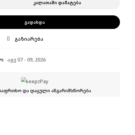
ᲙᲐᲚᲐᲗᲐᲨᲘ ᲓᲐᲛᲐᲢᲔᲑᲐ
ᲒᲐᲓᲐᲮᲓᲐ
გაზიარება
ო:
აგვ 07 - 09, 2026
 უსაფრთხო და დაცული ანგარიშსწორება