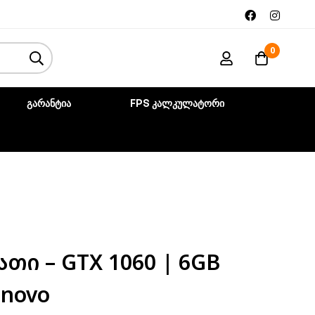
0
ᲒᲐᲠᲐᲜᲢᲘᲐ
FPS ᲙᲐᲚᲙᲣᲚᲐᲢᲝᲠᲘ
თი – GTX 1060 | 6GB
enovo