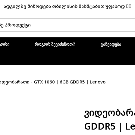
ადგილზე მიწოდება თბილისის მასშტაბით უფასოდ ✌🏼
ᲢᲝᲠᲘ
ᲠᲝᲒᲝᲠ ᲨᲔᲕᲘᲫᲘᲜᲝᲗ?
ᲒᲐᲜᲕᲐᲓᲔᲑᲐ
იდეობარათი - GTX 1060 | 6GB GDDR5 | Lenovo
Ვიდეობარა
GDDR5 | L