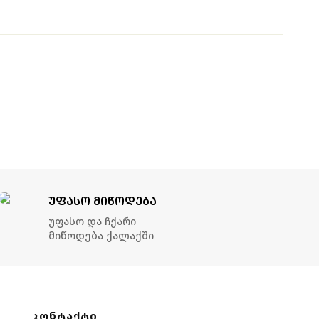
ᲣᲤᲐᲡᲝ ᲛᲘᲬᲝᲓᲔᲑᲐ
Უფასო Და Ჩქარი
Მიწოდება Ქალაქში
ᲙᲝᲜᲢᲐᲥᲢᲘ