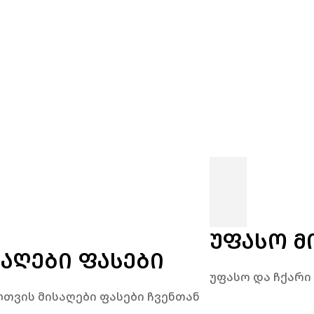
ᲣᲤᲐᲡᲝ Მ
ᲡᲐᲦᲔᲑᲘ ᲤᲐᲡᲔᲑᲘ
უფასო და ჩქარი
თვის მისაღები ფასები ჩვენთან